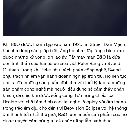
Khi B&O được thành lập vào năm 1925 tại Struer, Đan Mạch,
hai nhà đồng sáng lập biết rằng họ phải đáp ứng chính xác
được những kỳ vọng lớn lao ấy. Rất may mắn B&O là đứa
con tinh thần của hai bộ óc siêu việt Peter Bang và Svend
Olufsen. Trong khi Peter phụ trách phần công nghệ, Svend
chịu trách nhiệm vận hành doanh nghiệp trơn tru. Họ liên tục
cho ra đời những sản phẩm đột phá với triết lý tạo ra những
sản phẩm công nghệ mà người tiêu dùng sẽ cảm thấy phấn
khích, dễ chịu khi được sống cùng. Từ những chiếc loa
Beolab với chất âm đỉnh cao, tai nghe Beoplay với âm thanh
trong trẻo êm dịu, cho đến tivi Beovision Eclipse với hệ thống
âm thanh tốt nhất thế giới, B&O luôn muốn sản phẩm của họ
được truyền cảm hứng từ cả chức năng lẫn hình thức.