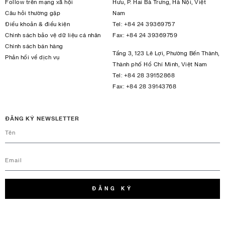
Follow trên mạng xã hội
Hưu, P. Hai Bà Trưng, Hà Nội, Việt
Câu hỏi thường gặp
Nam
Điều khoản & điều kiện
Tel:
+84 24 39369757
Chính sách bảo vệ dữ liệu cá nhân
Fax:
+84 24 39369759
Chính sách bán hàng
Tầng 3, 123 Lê Lợi, Phường Bến Thành,
Phản hồi về dịch vụ
Thành phố Hồ Chí Minh, Việt Nam
Tel:
+84 28 39152868
Fax:
+84 28 39143768
ĐĂNG KÝ NEWSLETTER
ĐĂNG KÝ