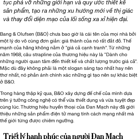
tục phá vỡ những giới hạn và quy ước thiết kế
sản phẩm, tạo ra những xu hướng mới về thị giác
và thay đổi diện mạo của lối sống xa xỉ hiện đại.
Bang & Olufsen (B&O) chưa bao giờ là cái tên của mọi nhà bởi
một lý do vô cùng đơn giản: giá thành của nó rất đắt đỏ. Thế
mạnh của hãng không nằm ở “giá cả cạnh tranh”. Từ những
năm 1968, câu strapline của thương hiệu này là “Dành cho
những người quan tâm đến thiết kế và chất lượng trước giá cả”.
Mặc dù đây không phải là một slogan sáng tạo nhất hay nên
thơ nhất, nó phản ánh chính xác những gì tạo nên sự khác biệt
ở B&O.
Trong hàng thập kỷ qua, B&O xây dựng đế chế của mình dựa
trên ý tưởng công nghệ có thể vừa thiết dụng và vừa tuyệt đẹp
cùng lúc. Thương hiệu huyền thoại của Đan Mạch này đã giới
thiệu những sản phẩm điện tử mang tính cách mạng nhất mà
thế giới từng được chiêm ngưỡng.
Triết lý hạnh phúc của người Đan Mạch