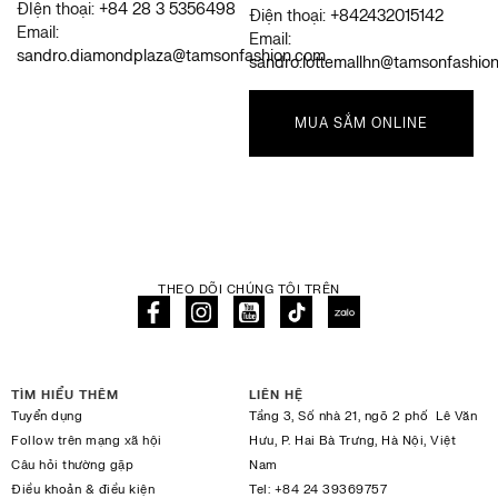
ĐIện thoại:
+84 28 3 5356498
Điện thoại:
+842432015142
Email:
Email:
sandro.diamondplaza@tamsonfashion.com
sandro.lottemallhn@tamsonfashio
MUA SẮM ONLINE
THEO DÕI CHÚNG TÔI TRÊN
TÌM HIỂU THÊM
LIÊN HỆ
Tuyển dụng
Tầng 3, Số nhà 21, ngõ 2 phố Lê Văn
Follow trên mạng xã hội
Hưu, P. Hai Bà Trưng, Hà Nội, Việt
Câu hỏi thường gặp
Nam
Điều khoản & điều kiện
Tel:
+84 24 39369757