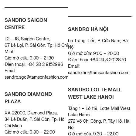
SANDRO SAIGON
CENTRE
SANDRO HÀ NỘI
L2 – 18, Saigon Centre,
55 Tràng Tiền, P. Cửa Nam, Hà
67 Lê Lợi, P. Sài Gòn, Tp. Hồ Chí
Nội
Minh
Giờ mở cửa: 9:00 – 20:00
Giờ mở cửa: 9:30 – 21:30
Điện thoại:
+84 24 3 2012870
Điện thoại:
+84 28 3 9152986
Email:
Email:
sandro.hn@tamsonfashion.com
sandro.sgc@tamsonfashion.com
SANDRO LOTTE MALL
SANDRO DIAMOND
WEST LAKE HANOI
PLAZA
Tầng 1 – Lô 119, Lotte Mall West
XA-22000, Diamond Plaza,
Lake Hanoi
34 Lê Duẩn, P. Sài Gòn, Tp. Hồ
272 Võ Chí Công, P. Tây Hồ, Hà
Chí Minh
Nội
Giờ mở cửa:
9:30 – 22:00
Giờ mở cửa: 9:30 – 22:00