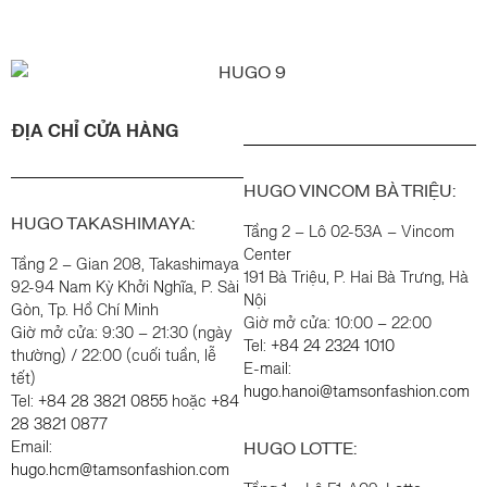
ĐỊA CHỈ CỬA HÀNG
HUGO VINCOM BÀ TRIỆU:
HUGO TAKASHIMAYA:
Tầng 2 – Lô 02-53A – Vincom
Center
Tầng 2 – Gian 208, Takashimaya
191 Bà Triệu, P. Hai Bà Trưng, Hà
92-94 Nam Kỳ Khởi Nghĩa, P. Sài
Nội
Gòn, Tp. Hồ Chí Minh
Giờ mở cửa: 10:00 – 22:00
Giờ mở cửa: 9:30 – 21:30 (ngày
Tel:
+84 24 2324 1010
thường) / 22:00 (cuối tuần, lễ
E-mail:
tết)
hugo.hanoi@tamsonfashion.com
Tel:
+84 28 3821 0855
hoặc
+84
28 3821 0877
HUGO LOTTE:
Email:
hugo.hcm@tamsonfashion.com