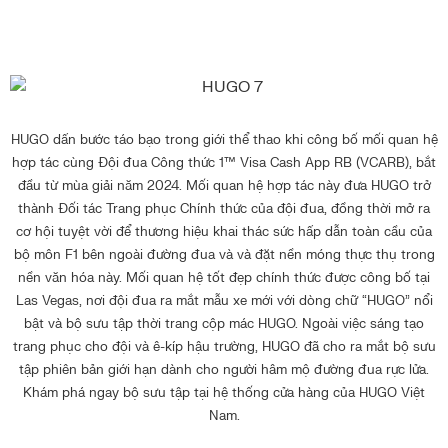
HUGO dấn bước táo bạo trong giới thể thao khi công bố mối quan hệ
hợp tác cùng Đội đua Công thức 1™ Visa Cash App RB (VCARB), bắt
đầu từ mùa giải năm 2024. Mối quan hệ hợp tác này đưa HUGO trở
thành Đối tác Trang phục Chính thức của đội đua, đồng thời mở ra
cơ hội tuyệt vời để thương hiệu khai thác sức hấp dẫn toàn cầu của
bộ môn F1 bên ngoài đường đua và và đặt nền móng thực thụ trong
nền văn hóa này. Mối quan hệ tốt đẹp chính thức được công bố tại
Las Vegas, nơi đội đua ra mắt mẫu xe mới với dòng chữ “HUGO” nổi
bật và bộ sưu tập thời trang cộp mác HUGO. Ngoài việc sáng tạo
trang phục cho đội và ê-kíp hậu trường, HUGO đã cho ra mắt bộ sưu
tập phiên bản giới hạn dành cho người hâm mộ đường đua rực lửa.
Khám phá ngay bộ sưu tập tại hệ thống cửa hàng của HUGO Việt
Nam.