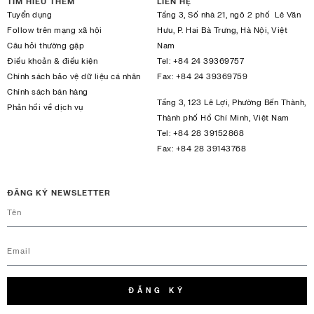
TÌM HIỂU THÊM
LIÊN HỆ
Tuyển dụng
Tầng 3, Số nhà 21, ngõ 2 phố Lê Văn
Follow trên mạng xã hội
Hưu, P. Hai Bà Trưng, Hà Nội, Việt
Câu hỏi thường gặp
Nam
Điều khoản & điều kiện
Tel:
+84 24 39369757
Chính sách bảo vệ dữ liệu cá nhân
Fax:
+84 24 39369759
Chính sách bán hàng
Tầng 3, 123 Lê Lợi, Phường Bến Thành,
Phản hồi về dịch vụ
Thành phố Hồ Chí Minh, Việt Nam
Tel:
+84 28 39152868
Fax:
+84 28 39143768
ĐĂNG KÝ NEWSLETTER
ĐĂNG KÝ