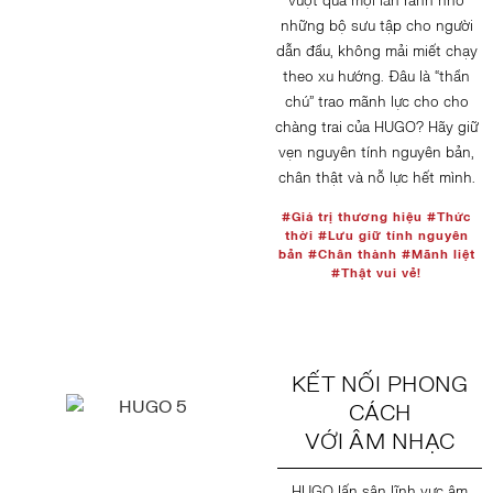
vượt qua mọi lằn ranh nhờ
những bộ sưu tập cho người
dẫn đầu, không mải miết chạy
theo xu hướng. Đâu là “thần
chú” trao mãnh lực cho cho
chàng trai của HUGO? Hãy giữ
vẹn nguyên tính nguyên bản,
chân thật và nỗ lực hết mình.
#Giá trị thương hiệu #Thức
thời #Lưu giữ tính nguyên
bản #Chân thành #Mãnh liệt
#Thật vui vẻ!
KẾT NỐI PHONG
CÁCH
VỚI ÂM NHẠC
HUGO lấn sân lĩnh vực âm