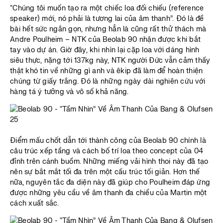
“Chúng tôi muốn tạo ra một chiếc loa đối chiếu (reference
speaker) mới, nó phải là tương lai của âm thanh”. Đó là đề
bài hết sức ngắn gọn, nhưng hẳn là cũng rất thử thách mà
Andre Poulheim – NTK của Beolab 90 nhận được khi bắt
tay vào dự án. Giờ đây, khi nhìn lại cặp loa với dáng hình
siêu thực, nặng tới 137kg này, NTK người Đức vẫn cảm thấy
thật khó tin về những gì anh và êkip đã làm để hoàn thiện
chúng từ giấy trắng. Đó là những ngày dài nghiên cứu với
hàng tá ý tưởng và vô số khả năng.
Điểm mấu chốt dẫn tới thành công của Beolab 90 chính là
câu trúc xếp tầng và cách bố trí loa theo concept của 04
đỉnh trên cánh buồm. Những miếng vải hình thoi này đã tạo
nên sự bắt mắt tối đa trên một cấu trúc tối giản. Hơn thế
nữa, nguyên tắc đa diện này đã giúp cho Poulheim đáp ứng
được những yêu cầu về âm thanh đa chiều của Martin một
cách xuất sắc.