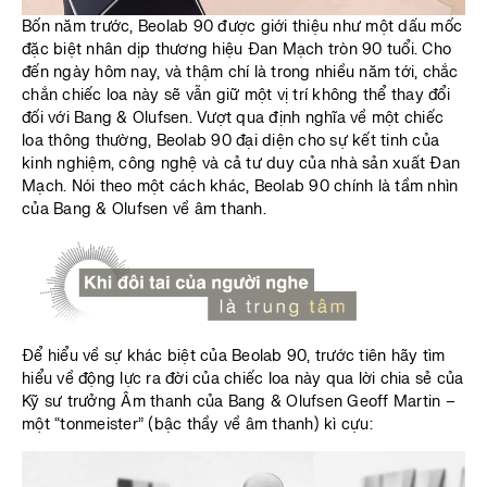
Bốn năm trước, Beolab 90 được giới thiệu như một dấu mốc
đặc biệt nhân dịp thương hiệu Đan Mạch tròn 90 tuổi. Cho
đến ngày hôm nay, và thậm chí là trong nhiều năm tới, chắc
chắn chiếc loa này sẽ vẫn giữ một vị trí không thể thay đổi
đối với Bang & Olufsen. Vượt qua định nghĩa về một chiếc
loa thông thường, Beolab 90 đại diện cho sự kết tinh của
kinh nghiệm, công nghệ và cả tư duy của nhà sản xuất Đan
Mạch. Nói theo một cách khác, Beolab 90 chính là tầm nhìn
của Bang & Olufsen về âm thanh.
Để hiểu về sự khác biệt của Beolab 90, trước tiên hãy tìm
hiểu về động lực ra đời của chiếc loa này qua lời chia sẻ của
Kỹ sư trưởng Âm thanh của Bang & Olufsen Geoff Martin –
một “tonmeister” (bậc thầy về âm thanh) kì cựu: