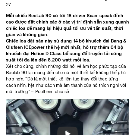
Mỗi chiếc BeoLab 90 có tới 18 driver Scan-speak đỉnh
cao được đặt chính xác ở các vị trí định sẵn xung quanh
chiếc loa để mang lại hiệu quả tối ưu về tần suất, thời
gian và không gian.
Chiếc loa đặt sàn này sử dụng 14 bộ khuếch đại Bang &
Olufsen ICEpower thế hệ mới nhất, hỗ trợ thêm 04 bộ
khuếch đại Heliox D Class bổ sung để truyền tải công
suất tối đa lên đến 8.200 watt mỗi loa.
Xét cho cùng, chính những đòi hỏi về âm học phức tạp của
Beolab 90 lại mang đến cho nó một thiết kế không thể phù
hợp hơn. “Đó là một thiết kế liên tục thay đổi theo từng
cách nhìn, hệt như cách mà âm thanh của nó thích nghi với
môi trường” – Poulheim chia sẻ.