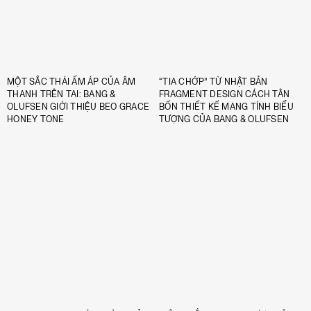
MỘT SẮC THÁI ẤM ÁP CỦA ÂM
“TIA CHỚP” TỪ NHẬT BẢN
THANH TRÊN TAI: BANG &
FRAGMENT DESIGN CÁCH TÂN
OLUFSEN GIỚI THIỆU BEO GRACE
BỐN THIẾT KẾ MANG TÍNH BIỂU
HONEY TONE
TƯỢNG CỦA BANG & OLUFSEN