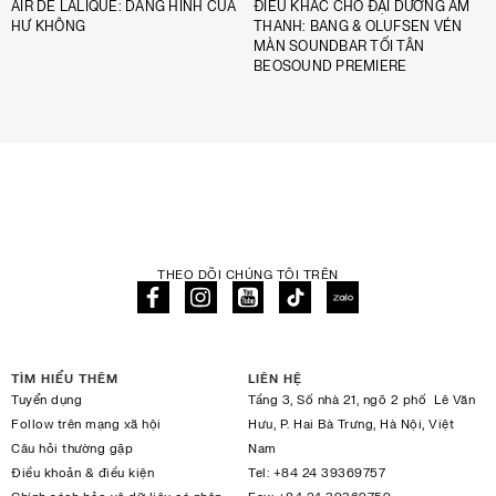
AIR DE LALIQUE: DÁNG HÌNH CỦA
ĐIÊU KHẮC CHO ĐẠI DƯƠNG ÂM
HƯ KHÔNG
THANH: BANG & OLUFSEN VÉN
MÀN SOUNDBAR TỐI TÂN
BEOSOUND PREMIERE
THEO DÕI CHÚNG TÔI TRÊN
TÌM HIỂU THÊM
LIÊN HỆ
Tuyển dụng
Tầng 3, Số nhà 21, ngõ 2 phố Lê Văn
Follow trên mạng xã hội
Hưu, P. Hai Bà Trưng, Hà Nội, Việt
Câu hỏi thường gặp
Nam
Điều khoản & điều kiện
Tel:
+84 24 39369757