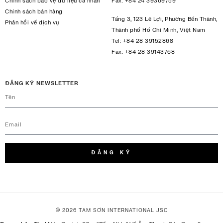
Chính sách bảo vệ dữ liệu cá nhân
Fax:
+84 24 39369759
Chính sách bán hàng
Tầng 3, 123 Lê Lợi, Phường Bến Thành,
Phản hồi về dịch vụ
Thành phố Hồ Chí Minh, Việt Nam
Tel:
+84 28 39152868
Fax:
+84 28 39143768
ĐĂNG KÝ NEWSLETTER
ĐĂNG KÝ
© 2026 TAM SƠN
INTERNATIONAL JSC