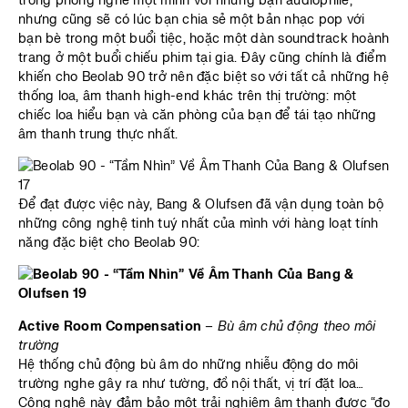
trong phòng nghe một mình với những bạn audiophile,
nhưng cũng sẽ có lúc bạn chia sẻ một bản nhạc pop với
bạn bè trong một buổi tiệc, hoặc một dàn soundtrack hoành
trang ở một buổi chiếu phim tại gia. Đây cũng chính là điểm
khiến cho Beolab 90 trở nên đặc biệt so với tất cả những hệ
thống loa, âm thanh high-end khác trên thị trường: một
chiếc loa hiểu bạn và căn phòng của bạn để tái tạo những
âm thanh trung thực nhất.
Để đạt được việc này, Bang & Olufsen đã vận dụng toàn bộ
những công nghệ tinh tuý nhất của mình với hàng loạt tính
năng đặc biệt cho Beolab 90:
Active Room Compensation
–
Bù âm chủ động theo môi
trường
Hệ thống chủ động bù âm do những nhiễu động do môi
trường nghe gây ra như tường, đồ nội thất, vị trí đặt loa…
Công nghệ này đảm bảo một trải nghiệm âm thanh được “đo