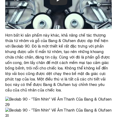
Hơn bất kì sản phẩm này khác, khả năng chế tác thượng
thừa từ nhôm và gỗ của Bang & Olufsen được dịp thể hiện
với Beolab 90. Đó là một thiết kế rất đặc trưng với phần
khung được uốn tỉ mẩn từ nhôm, tạo nên những khoang
chứa chắc chắn, đáng tin cậy. Cùng với đó là phần gỗ được
uốn cong, ôm lấy chân đế một cách mềm mại tạo cảm giác
bồng bềnh, trôi nổi cho chiếc loa. Không thể không kể đến
lớp vải bọc cũng được dệt chạy theo bề mặt đa giác cực
phức tạp của loa. Một điều thú vị là tất cả các chi tiết vải
bọc này có thể được Bang & Olufsen tuỳ chỉnh theo yêu
cầu của chủ nhân của chiếc loa.