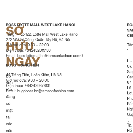
BOSS LOTTE MALL WEST LAKE HANOI
BO
SỞ
SA
Tầng 1 – Lô 122, Lotte Mall West Lake Hanoi
CE
272 Võ Chí Công, Quận Tây Hồ, Hà Nội
HỮU
Giờ mở cửa: 9:30 – 22:00
Tầ
Điện thoại: +842432015138
1
Email:
boss.lottemallhn@tamsonfashion.com0
–
NGAY
L1-
BOSS TRÀNG TIỀN
07,
Sai
46 Tràng Tiền, Hoàn Kiếm, Hà Nội
Bộ
Cen
Giờ mở cửa: 9:30 – 20:00
67
sưu
Điện thoại: +842439378131
Lê
tập
Email:
hugoboss.hn@tamsonfashion.com
Lợi
đang
Ph
có
Bế
Ngh
mặt
Qu
tại
1,
các
Tp.
Hồ
cửa