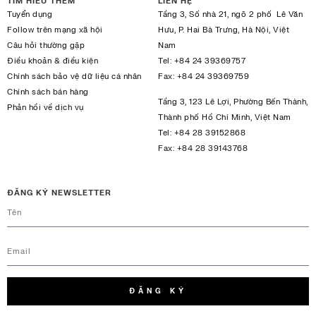
TÌM HIỂU THÊM
LIÊN HỆ
Tuyển dụng
Tầng 3, Số nhà 21, ngõ 2 phố Lê Văn
Follow trên mạng xã hội
Hưu, P. Hai Bà Trưng, Hà Nội, Việt
Câu hỏi thường gặp
Nam
Điều khoản & điều kiện
Tel:
+84 24 39369757
Chính sách bảo vệ dữ liệu cá nhân
Fax:
+84 24 39369759
Chính sách bán hàng
Tầng 3, 123 Lê Lợi, Phường Bến Thành,
Phản hồi về dịch vụ
Thành phố Hồ Chí Minh, Việt Nam
Tel:
+84 28 39152868
Fax:
+84 28 39143768
ĐĂNG KÝ NEWSLETTER
ĐĂNG KÝ