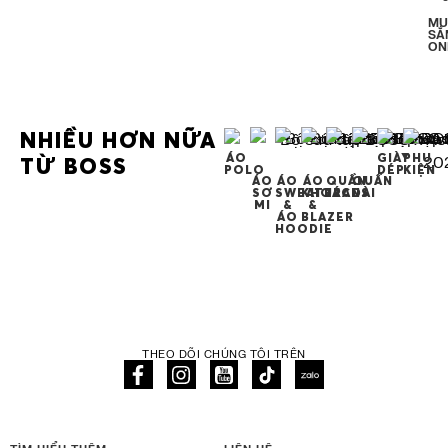
MU
SẮ
ON
NHIỀU HƠN NỮA
ÁO
GIÀY
PHỤ
TỪ BOSS
POLO
DÉP
KIỆN
ÁO
ÁO
ÁO
QUẦN
QUẦN
SƠ
SWEATER
KHOÁC
JEANS
DÀI
MI
&
&
ÁO
BLAZER
HOODIE
THEO DÕI CHÚNG TÔI TRÊN