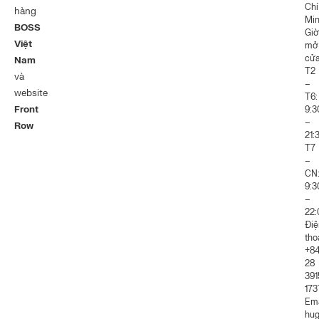
Chí
hàng
Mi
BOSS
Giờ
Việt
mở
cửa
Nam
T2
và
–
website
T6:
Front
9:3
–
Row
21:
T7
–
CN
9:3
–
22:
Điệ
tho
+8
28
391
173
Ema
hug