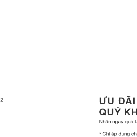
ƯU ĐÃI
QUÝ K
Nhận ngay quà tặ
* Chỉ áp dụng c