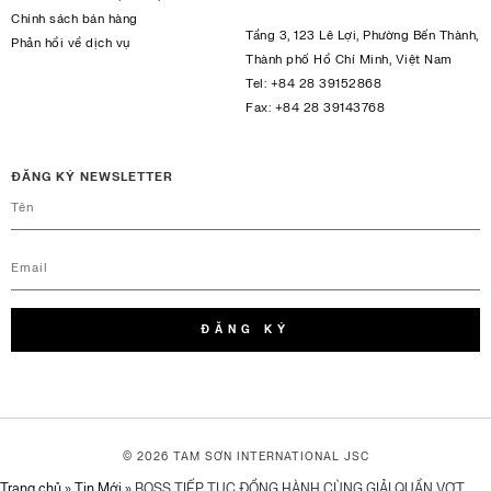
Chính sách bán hàng
Tầng 3, 123 Lê Lợi, Phường Bến Thành,
Phản hồi về dịch vụ
Thành phố Hồ Chí Minh, Việt Nam
Tel:
+84 28 39152868
Fax:
+84 28 39143768
ĐĂNG KÝ NEWSLETTER
ĐĂNG KÝ
© 2026 TAM SƠN
INTERNATIONAL JSC
Trang chủ
»
Tin Mới
»
BOSS TIẾP TỤC ĐỒNG HÀNH CÙNG GIẢI QUẦN VỢT