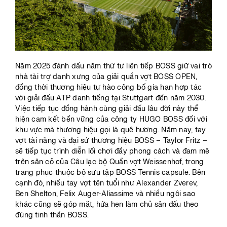
Năm 2025 đánh dấu năm thứ tư liên tiếp BOSS giữ vai trò
nhà tài trợ danh xưng của giải quần vợt BOSS OPEN,
đồng thời thương hiệu tự hào công bố gia hạn hợp tác
với giải đấu ATP danh tiếng tại Stuttgart đến năm 2030.
Việc tiếp tục đồng hành cùng giải đấu lâu đời này thể
hiện cam kết bền vững của công ty HUGO BOSS đối với
khu vực mà thương hiệu gọi là quê hương. Năm nay, tay
vợt tài năng và đại sứ thương hiệu BOSS – Taylor Fritz –
sẽ tiếp tục trình diễn lối chơi đầy phong cách và đam mê
trên sân cỏ của Câu lạc bộ Quần vợt Weissenhof, trong
trang phục thuộc bộ sưu tập BOSS Tennis capsule. Bên
cạnh đó, nhiều tay vợt tên tuổi như Alexander Zverev,
Ben Shelton, Felix Auger-Aliassime và nhiều ngôi sao
khác cũng sẽ góp mặt, hứa hẹn làm chủ sân đấu theo
đúng tinh thần BOSS.