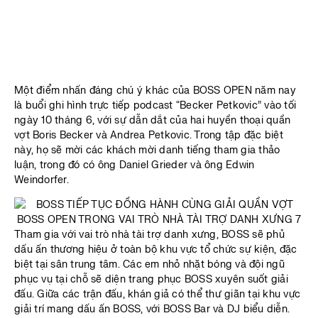
Một điểm nhấn đáng chú ý khác của BOSS OPEN năm nay
là buổi ghi hình trực tiếp podcast “Becker Petkovic” vào tối
ngày 10 tháng 6, với sự dẫn dắt của hai huyền thoại quần
vợt Boris Becker và Andrea Petkovic. Trong tập đặc biệt
này, họ sẽ mời các khách mời danh tiếng tham gia thảo
luận, trong đó có ông Daniel Grieder và ông Edwin
Weindorfer.
Tham gia với vai trò nhà tài trợ danh xưng, BOSS sẽ phủ
dấu ấn thương hiệu ở toàn bộ khu vực tổ chức sự kiện, đặc
biệt tại sân trung tâm. Các em nhỏ nhặt bóng và đội ngũ
phục vụ tại chỗ sẽ diện trang phục BOSS xuyên suốt giải
đấu. Giữa các trận đấu, khán giả có thể thư giãn tại khu vực
giải trí mang dấu ấn BOSS, với BOSS Bar và DJ biểu diễn.