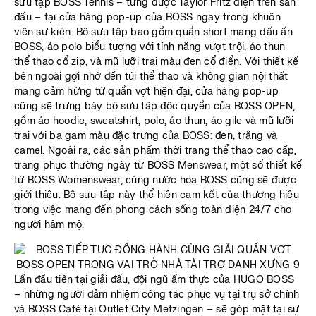
sưu tập BOSS Tennis – từng được Taylor Fritz diện trên sân
đấu – tại cửa hàng pop-up của BOSS ngay trong khuôn
viên sự kiện. Bộ sưu tập bao gồm quần short mang dấu ấn
BOSS, áo polo biểu tượng với tính năng vượt trội, áo thun
thể thao cổ zip, và mũ lưỡi trai màu đen cổ điển. Với thiết kế
bên ngoài gợi nhớ đến túi thể thao và không gian nội thất
mang cảm hứng từ quần vợt hiện đại, cửa hàng pop-up
cũng sẽ trưng bày bộ sưu tập độc quyền của BOSS OPEN,
gồm áo hoodie, sweatshirt, polo, áo thun, áo gile và mũ lưỡi
trai với ba gam màu đặc trưng của BOSS: đen, trắng và
camel. Ngoài ra, các sản phẩm thời trang thể thao cao cấp,
trang phục thường ngày từ BOSS Menswear, một số thiết kế
từ BOSS Womenswear, cùng nước hoa BOSS cũng sẽ được
giới thiệu. Bộ sưu tập này thể hiện cam kết của thương hiệu
trong việc mang đến phong cách sống toàn diện 24/7 cho
người hâm mộ.
Lần đầu tiên tại giải đấu, đội ngũ ẩm thực của HUGO BOSS
– những người đảm nhiệm công tác phục vụ tại trụ sở chính
và BOSS Café tại Outlet City Metzingen – sẽ góp mặt tại sự