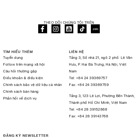
THEO DÕI CHÚNG TÔI TRÊN
TÌM HIỂU THÊM
LIÊN HỆ
Tuyển dụng
Tầng 3, Số nhà 21, ngõ 2 phố Lê Văn
Follow trên mạng xã hội
Hưu, P. Hai Bà Trưng, Hà Nội, Việt
Câu hỏi thường gặp
Nam
Điều khoản & điều kiện
Tel:
+84 24 39369757
Chính sách bảo vệ dữ liệu cá nhân
Fax:
+84 24 39369759
Chính sách bán hàng
Tầng 3, 123 Lê Lợi, Phường Bến Thành,
Phản hồi về dịch vụ
Thành phố Hồ Chí Minh, Việt Nam
Tel:
+84 28 39152868
Fax:
+84 28 39143768
ĐĂNG KÝ NEWSLETTER