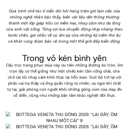
Quá trình chế tác tỉ mẩn đòi hỏi hàng trăm giờ làm việc của
những nghệ nhân bậc thầy, biến vật liệu dệt thông thường
thành một lớp giáp hữu cơ mềm mại, nhạy cảm như da lông
của sinh vật sống. Từng sợi lụa chuyển động nhịp nhàng theo
bước chân, gợi nhắc về sự ấm áp của những kỷ niệm thơ ấu
và khát vọng được bảo vệ trong một thế giới đầy biến động.
Trong vỏ kén bình yên
Cấu trúc trang phục mùa này ưu tiên những đường bo tròn, ôm
trọn lấy cơ thể giống như một chiếc kén tằm vững chãi, che
chở cái tôi nhạy cảm khỏi thực tại hỗn loạn. Suit bộ trở lại với
phần vai hạ thấp và ống quần rộng tự nhiên, ca ngợi khí chất
tự tại, giải phóng con người khỏi những gông cùm của may đo
cổ điển, cũng như những bận tâm khắc nghiệt đời thực.