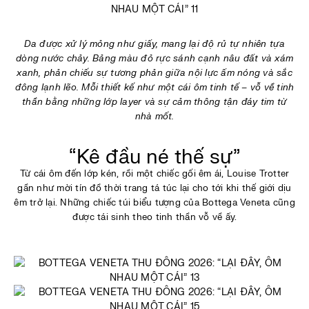
Da được xử lý mỏng như giấy, mang lại độ rủ tự nhiên tựa
dòng nước chảy. Bảng màu đỏ rực sánh cạnh nâu đất và xám
xanh, phản chiếu sự tương phản giữa nội lực ấm nóng và sắc
đông lạnh lẽo. Mỗi thiết kế như một cái ôm tinh tế – vỗ về tinh
thần bằng những lớp layer và sự cảm thông tận đáy tim từ
nhà mốt.
“Kê đầu né thế sự”
Từ cái ôm đến lớp kén, rồi một chiếc gối êm ái, Louise Trotter
gần như mời tín đồ thời trang tá túc lại cho tới khi thế giới dịu
êm trở lại. Những chiếc túi biểu tượng của Bottega Veneta cũng
được tái sinh theo tinh thần vỗ về ấy.