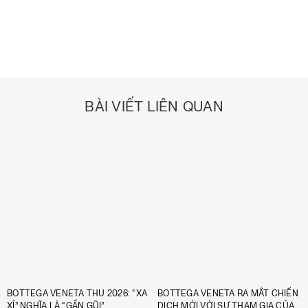
BÀI VIẾT LIÊN QUAN
BOTTEGA VENETA THU 2026: “XA
BOTTEGA VENETA RA MẮT CHIẾN
XỈ” NGHĨA LÀ “GẦN GŨI”
DỊCH MỚI VỚI SỰ THAM GIA CỦA