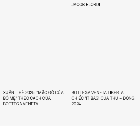
JACOB ELORDI
XUÂN – HÈ 2025: “MẶC ĐỒ CỦA
BOTTEGA VENETA LIBERTA:
BỐ MẸ” THEO CÁCH CỦA
CHIẾC ‘IT BAG’ CỦA THU – ĐÔNG
BOTTEGA VENETA
2024