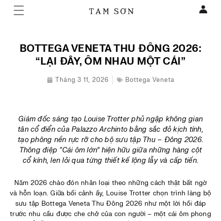
BOTTEGA VENETA THU ĐÔNG 2026:
“LẠI ĐÂY, ÔM NHAU MỘT CÁI”
Tháng 3 11, 2026
Bottega Veneta
Giám đốc sáng tạo Louise Trotter phủ ngập không gian
tân cổ điển của Palazzo Archinto bằng sắc đỏ kịch tính,
tạo phông nền rực rỡ cho bộ sưu tập Thu – Đông 2026.
Thông điệp “Cái ôm lớn” hiện hữu giữa những hàng cột
cổ kính, len lỏi qua từng thiết kế lộng lẫy và cấp tiến.
Năm 2026 chào đón nhân loại theo những cách thật bất ngờ
và hỗn loạn. Giữa bối cảnh ấy, Louise Trotter chọn trình làng bộ
sưu tập Bottega Veneta Thu Đông 2026 như một lời hồi đáp
trước nhu cầu được che chở của con người – một cái ôm phong