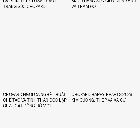
BÁ PHIM THE ODYSSEY VỚI
MÀU TRANG SỨC GIỮA BIỂN XANH
TRANG SỨC CHOPARD
VÀ THẢM ĐỎ
CHOPARD NGỢI CA NGHỆ THUẬT
CHOPARD HAPPY HEARTS 2026:
CHẾ TÁC VÀ TINH THẦN ĐỘC LẬP
KIM CƯƠNG, THÉP VÀ XÀ CỪ
QUA LOẠT ĐỒNG HỒ MỚI