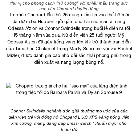
thú vị cho phong cách “nữ cường” với nhiều mẫu trang sức
cao cấp Chopard duyên dáng
Trophée Chopard lần thứ 26 cùng niềm tin vào thế hệ mới
đã được bà Huppert gửi gắm cho hai sao mai tài năng
Odessa A’zion và Connor Swindells trong buổi lễ diễn ra tối
15 tháng Năm vừa qua. Nữ diễn viên 25 tuổi người Mỹ
Odessa A’zion đã gây tiếng vang lớn khi trở thành bạn diễn
của Timothée Chalamet trong Marty Supreme với vai Rachel
Mizler, được đánh giá cao nhờ dải sắc thái phong phú trong
diễn xuất và năng lượng bùng nổ.
Connor Swindells nghênh đón giải thưởng mơ ước của các
diễn viên trẻ với đồng hồ Chopard L.U.C XPS vàng hồng viền
kim cương, mang dáng dấp dress-watch “chuẩn mực” cho
thảm đỏ