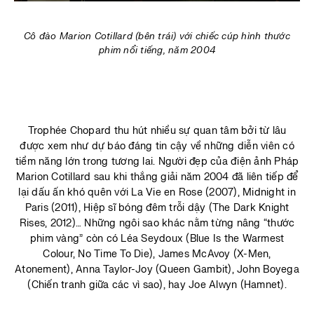
Cô đào Marion Cotillard (bên trái) với chiếc cúp hình thước
phim nổi tiếng, năm 2004
Trophée Chopard thu hút nhiều sự quan tâm bởi từ lâu
được xem như dự báo đáng tin cậy về những diễn viên có
tiềm năng lớn trong tương lai. Người đẹp của điện ảnh Pháp
Marion Cotillard sau khi thắng giải năm 2004 đã liên tiếp để
lại dấu ấn khó quên với La Vie en Rose (2007), Midnight in
Paris (2011), Hiệp sĩ bóng đêm trỗi dậy (The Dark Knight
Rises, 2012)… Những ngôi sao khác nằm từng nâng “thước
phim vàng” còn có Léa Seydoux (Blue Is the Warmest
Colour, No Time To Die), James McAvoy (X-Men,
Atonement), Anna Taylor-Joy (Queen Gambit), John Boyega
(Chiến tranh giữa các vì sao), hay Joe Alwyn (Hamnet).