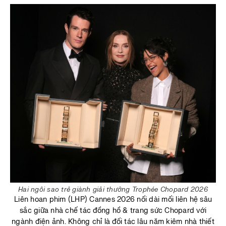
Hai ngôi sao trẻ giành giải thưởng Trophée Chopard 2026
Liên hoan phim (LHP) Cannes 2026 nối dài mối liên hệ sâu
sắc giữa nhà chế tác đồng hồ & trang sức Chopard với
ngành điện ảnh. Không chỉ là đối tác lâu năm kiêm nhà thiết