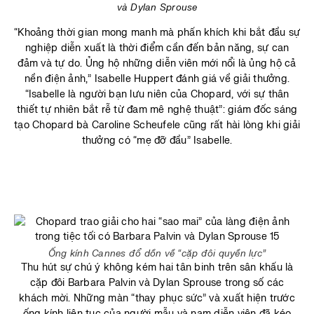
và Dylan Sprouse
“Khoảng thời gian mong manh mà phấn khích khi bắt đầu sự
nghiệp diễn xuất là thời điểm cần đến bản năng, sự can
đảm và tự do. Ủng hộ những diễn viên mới nổi là ủng hộ cả
nền điện ảnh,” Isabelle Huppert đánh giá về giải thưởng.
“Isabelle là người bạn lưu niên của Chopard, với sự thân
thiết tự nhiên bắt rễ từ đam mê nghệ thuật”: giám đốc sáng
tạo Chopard bà Caroline Scheufele cũng rất hài lòng khi giải
thưởng có “mẹ đỡ đầu” Isabelle.
Ống kính Cannes đổ dồn về “cặp đôi quyền lực”
Thu hút sự chú ý không kém hai tân binh trên sân khấu là
cặp đôi Barbara Palvin và Dylan Sprouse trong số các
khách mời. Những màn “thay phục sức” và xuất hiện trước
ống kính liên tục của người mẫu và nam diễn viên đã kéo