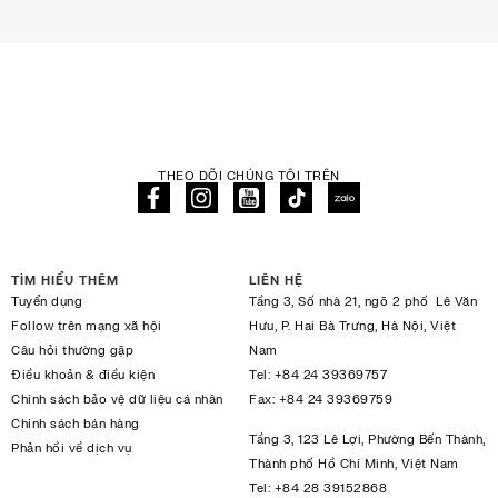
THEO DÕI CHÚNG TÔI TRÊN
TÌM HIỂU THÊM
LIÊN HỆ
Tuyển dụng
Tầng 3, Số nhà 21, ngõ 2 phố Lê Văn
Follow trên mạng xã hội
Hưu, P. Hai Bà Trưng, Hà Nội, Việt
Câu hỏi thường gặp
Nam
Điều khoản & điều kiện
Tel:
+84 24 39369757
Chính sách bảo vệ dữ liệu cá nhân
Fax:
+84 24 39369759
Chính sách bán hàng
Tầng 3, 123 Lê Lợi, Phường Bến Thành,
Phản hồi về dịch vụ
Thành phố Hồ Chí Minh, Việt Nam
Tel:
+84 28 39152868