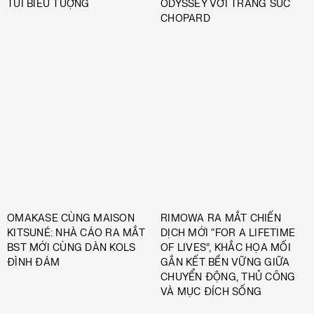
TÚI BIỂU TƯỢNG
ODYSSEY VỚI TRANG SỨC
CHOPARD
OMAKASE CÙNG MAISON
RIMOWA RA MẮT CHIẾN
KITSUNÉ: NHÀ CÁO RA MẮT
DỊCH MỚI “FOR A LIFETIME
BST MỚI CÙNG DÀN KOLS
OF LIVES”, KHẮC HỌA MỐI
ĐÌNH ĐÁM
GẮN KẾT BỀN VỮNG GIỮA
CHUYỂN ĐỘNG, THỦ CÔNG
VÀ MỤC ĐÍCH SỐNG