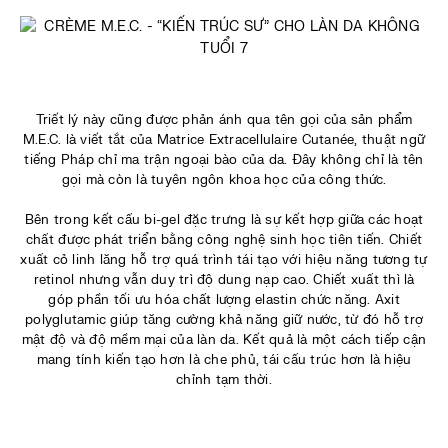
Triết lý này cũng được phản ánh qua tên gọi của sản phẩm
M.E.C. là viết tắt của Matrice Extracellulaire Cutanée, thuật ngữ
tiếng Pháp chỉ ma trận ngoại bào của da. Đây không chỉ là tên
gọi mà còn là tuyên ngôn khoa học của công thức.
Bên trong kết cấu bi-gel đặc trưng là sự kết hợp giữa các hoạt
chất được phát triển bằng công nghệ sinh học tiên tiến. Chiết
xuất cỏ linh lăng hỗ trợ quá trình tái tạo với hiệu năng tương tự
retinol nhưng vẫn duy trì độ dung nạp cao. Chiết xuất thì là
góp phần tối ưu hóa chất lượng elastin chức năng. Axit
polyglutamic giúp tăng cường khả năng giữ nước, từ đó hỗ trợ
mật độ và độ mềm mại của làn da. Kết quả là một cách tiếp cận
mang tính kiến tạo hơn là che phủ, tái cấu trúc hơn là hiệu
chỉnh tạm thời.