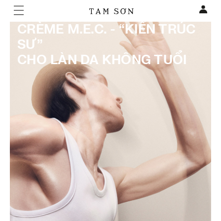
CRÈME M.E.C. - “KIẾN TRÚC
SƯ”
CHO LÀN DA KHÔNG TUỔI