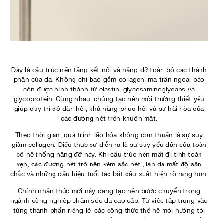
Đây là cấu trúc nền tảng kết nối và nâng đỡ toàn bộ các thành
phần của da. Không chỉ bao gồm collagen, ma trận ngoại bào
còn được hình thành từ elastin, glycosaminoglycans và
glycoprotein. Cùng nhau, chúng tạo nên môi trường thiết yếu
giúp duy trì độ đàn hồi, khả năng phục hồi và sự hài hòa của
các đường nét trên khuôn mặt.
Theo thời gian, quá trình lão hóa không đơn thuần là sự suy
giảm collagen. Điều thực sự diễn ra là sự suy yếu dần của toàn
bộ hệ thống nâng đỡ này. Khi cấu trúc nền mất đi tính toàn
vẹn, các đường nét trở nên kém sắc nét , làn da mất độ săn
chắc và những dấu hiệu tuổi tác bắt đầu xuất hiện rõ ràng hơn.
Chính nhận thức mới này đang tạo nên bước chuyển trong
ngành công nghiệp chăm sóc da cao cấp. Từ việc tập trung vào
từng thành phần riêng lẻ, các công thức thế hệ mới hướng tới