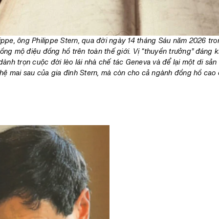
ippe, ông Philippe Stern, qua đời ngày 14 tháng Sáu năm 2026 tr
ồng mộ điệu đồng hồ trên toàn thế giới. Vị “thuyền trưởng” đáng kí
 dành trọn cuộc đời lèo lái nhà chế tác Geneva và để lại một di sả
 hệ mai sau của gia đình Stern, mà còn cho cả ngành đồng hồ cao 