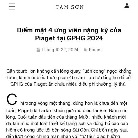
Điểm mặt 4 ứng viên nặng ký của
Piaget tại GPHG 2024
Tháng 10 22, 2024
Piaget
Gắn tourbillon không cần lồng quay, “uốn cong” ngọc khổng
tước, làm mới biểu tượng sau 45 năm… bộ tứ đồng hồ đề cử
GPHG của Piaget ẩn chứa nhiều điều phi thường, lý thú.
C
hỉ trong vòng một tháng, đúng hơn là chưa đến một
tuần, Piaget đã hai lần khiến giới mộ điệu tại Việt Nam nức
lòng. Cuối tuần đầu tiên của tháng Mười, nhiều khách mời
đã tận mục một loạt thiết kế trang sức và đồng hồ cao cấp
hiếm có trong tiệc tối bên sông Sài Gòn. Chỉ bốn ngày sau,
đến lượt công chúng mãn nhãn với “tứ tấu” giao hưởng