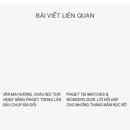
BÀI VIẾT LIÊN QUAN
VĂN MAI HƯƠNG, CHÂU BÙI “DÁT
PIAGET TẠI WATCHES &
VÀNG” BẰNG PIAGET TRONG LẦN
WONDERS 2026: LỜI HỒI ĐÁP
ĐẦU CHỤP BÌA ĐÔI
CHO NHỮNG THÁNG NĂM RỰC RỠ