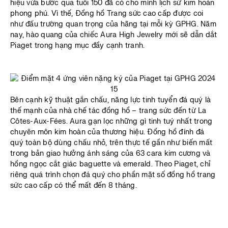
hiệu vừa bước qua tuổi 150 đã có cho mình lịch sử kim hoàn
phong phú. Vì thế, Đồng hồ Trang sức cao cấp được coi
như đấu trường quan trọng của hãng tại mỗi kỳ GPHG. Năm
nay, hào quang của chiếc Aura High Jewelry mới sẽ dẫn dắt
Piaget trong hạng mục đầy cạnh tranh.
Bên cạnh kỹ thuật gắn chấu, năng lực tinh tuyển đá quý là
thế mạnh của nhà chế tác đồng hồ – trang sức đến từ La
Côtes-Aux-Fées. Aura gạn lọc những gì tinh tuý nhất trong
chuyên môn kim hoàn của thương hiệu. Đồng hồ đính đá
quý toàn bộ dùng chấu nhỏ, trên thực tế gần như biến mất
trong bản giao hưởng ánh sáng của 63 cara kim cương và
hồng ngọc cắt giác baguette và emerald. Theo Piaget, chỉ
riêng quá trình chọn đá quý cho phần mặt số đồng hồ trang
sức cao cấp có thể mất đến 8 tháng.