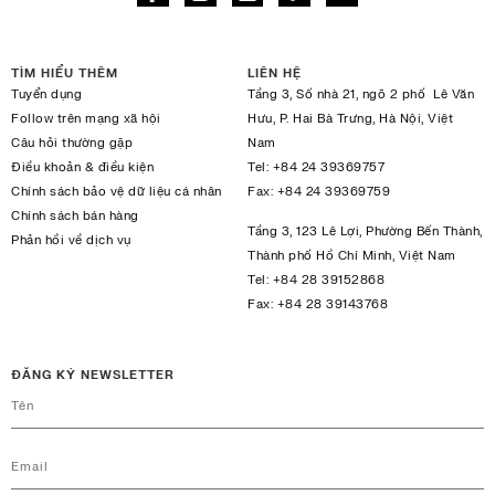
TÌM HIỂU THÊM
LIÊN HỆ
Tuyển dụng
Tầng 3, Số nhà 21, ngõ 2 phố Lê Văn
Follow trên mạng xã hội
Hưu, P. Hai Bà Trưng, Hà Nội, Việt
Câu hỏi thường gặp
Nam
Điều khoản & điều kiện
Tel:
+84 24 39369757
Chính sách bảo vệ dữ liệu cá nhân
Fax:
+84 24 39369759
Chính sách bán hàng
Tầng 3, 123 Lê Lợi, Phường Bến Thành,
Phản hồi về dịch vụ
Thành phố Hồ Chí Minh, Việt Nam
Tel:
+84 28 39152868
Fax:
+84 28 39143768
ĐĂNG KÝ NEWSLETTER