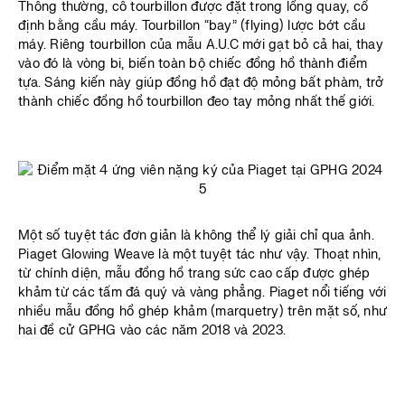
Thông thường, cỗ tourbillon được đặt trong lồng quay, cố
định bằng cầu máy. Tourbillon “bay” (flying) lược bớt cầu
máy. Riêng tourbillon của mẫu A.U.C mới gạt bỏ cả hai, thay
vào đó là vòng bi, biến toàn bộ chiếc đồng hồ thành điểm
tựa. Sáng kiến này giúp đồng hồ đạt độ mỏng bất phàm, trở
thành chiếc đồng hồ tourbillon đeo tay mỏng nhất thế giới.
Một số tuyệt tác đơn giản là không thể lý giải chỉ qua ảnh.
Piaget Glowing Weave là một tuyệt tác như vậy. Thoạt nhìn,
từ chính diện, mẫu đồng hồ trang sức cao cấp được ghép
khảm từ các tấm đá quý và vàng phẳng. Piaget nổi tiếng với
nhiều mẫu đồng hồ ghép khảm (marquetry) trên mặt số, như
hai đề cử GPHG vào các năm 2018 và 2023.