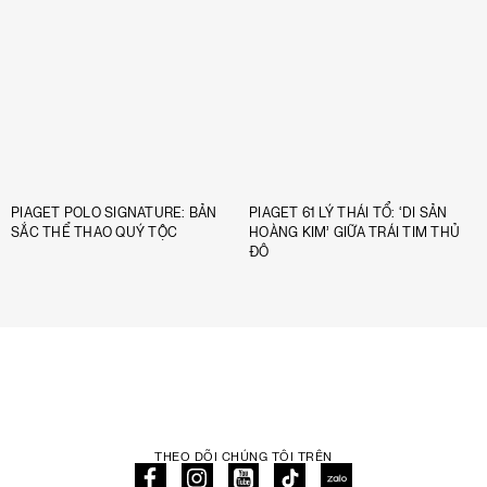
PIAGET POLO SIGNATURE: BẢN
PIAGET 61 LÝ THÁI TỔ: ‘DI SẢN
SẮC THỂ THAO QUÝ TỘC
HOÀNG KIM’ GIỮA TRÁI TIM THỦ
ĐÔ
THEO DÕI CHÚNG TÔI TRÊN