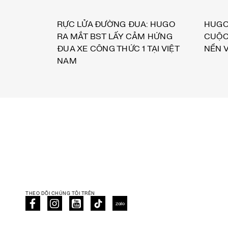
RỰC LỬA ĐƯỜNG ĐUA: HUGO
HUGO
RA MẮT BST LẤY CẢM HỨNG
CUỘC
ĐUA XE CÔNG THỨC 1 TẠI VIỆT
NỀN 
NAM
THEO DÕI CHÚNG TÔI TRÊN