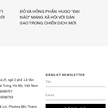
F1
ĐỎ VÀ HỒNG PHẤN: HUGO “ĐẠI
ỚI
NÁO” MẠNG XÃ HỘI VỚI DÀN
SAO TRONG CHIẾN DỊCH MỚI
ĐĂNG KÝ NEWSLETTER
hà 21, ngõ 2 phố Lê Văn
Bà Trưng, Hà Nội, Việt Nam
39369757
39369759
Lê Lợi, Phường Bến Thành,