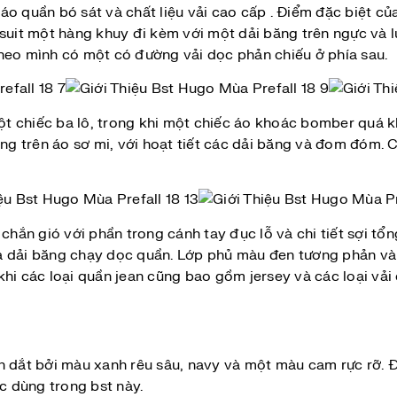
o quần bó sát và chất liệu vải cao cấp . Điểm đặc biệt củ
suit một hàng khuy đi kèm với một dải băng trên ngực và l
heo mình có một có đường vải dọc phản chiếu ở phía sau.
t chiếc ba lô, trong khi một chiếc áo khoác bomber quá 
g trên áo sơ mi, với hoạt tiết các dải băng và đom đóm
ắn gió với phần trong cánh tay đục lỗ và chi tiết sợi tổ
à dải băng chạy dọc quần. Lớp phủ màu đen tương phản và
khi các loại quần jean cũng bao gồm jersey và các loại vả
dắt bởi màu xanh rêu sâu, navy và một màu cam rực rỡ. 
 dùng trong bst này.