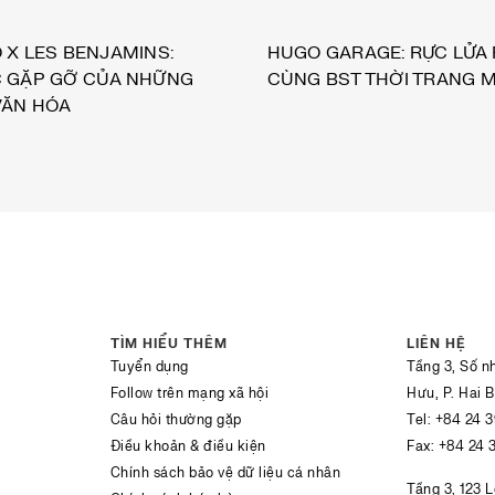
 X LES BENJAMINS:
HUGO GARAGE: RỰC LỬA 
 GẶP GỠ CỦA NHỮNG
CÙNG BST THỜI TRANG M
VĂN HÓA
TÌM HIỂU THÊM
LIÊN HỆ
Tuyển dụng
Tầng 3, Số n
Follow trên mạng xã hội
Hưu, P. Hai 
Câu hỏi thường gặp
Tel:
+84 24 
Điều khoản & điều kiện
Fax:
+84 24 
Chính sách bảo vệ dữ liệu cá nhân
Tầng 3, 123 