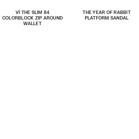
VÍ THE SLIM 84
THE YEAR OF RABBIT
COLORBLOCK ZIP AROUND
PLATFORM SANDAL
WALLET
ĐỊA CHỈ CỬA HÀNG:
MARC JACOBS HÀ NỘI:
56 Tràng Tiền,
Hoàn Kiếm, Hà Nội
Giờ mở cửa: 9:00 – 20:00
Điện thoại: +84 24 32012903
Email:
marcjacobs.tt@tamsonfashion.com
MARC JACOBS TP. HỒ CHÍ MINH: