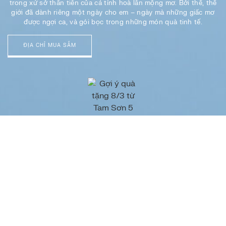
trong xứ sở thần tiên của cá tính hoà lẫn mộng mơ. Bởi thế, thế
giới đã dành riêng một ngày cho em – ngày mà những giấc mơ
được ngợi ca, và gói bọc trong những món quà tinh tế.
ĐỊA CHỈ MUA SẮM
Nhận quà
khi mua quà
KHÁM PHÁ NGAY NHỮNG GỢI Ý QUÀ TẶNG TỪ TAM SƠN VÀ
NHẬN "QUÀ KHI MUA QUÀ" HẤP DẪN TẠI HỆ THỐNG CỬA HÀNG
TỪ 1/3 - 8/3*.
*Vui lòng xem chi tiết về thời gian diễn ra chương trình bên dưới.
Số lượng có hạn. Điều kiện & Điều khoản áp dụng.