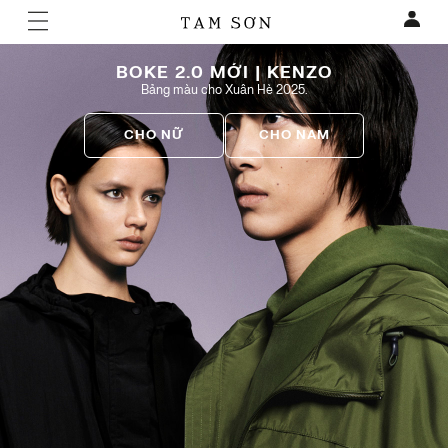
BOKE 2.0 MỚI | KENZO
Bảng màu cho Xuân Hè 2025.
CHO NỮ
CHO NAM