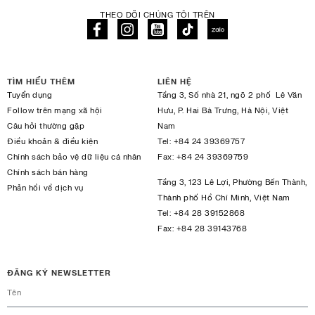
THEO DÕI CHÚNG TÔI TRÊN
TÌM HIỂU THÊM
LIÊN HỆ
Tuyển dụng
Tầng 3, Số nhà 21, ngõ 2 phố Lê Văn
Follow trên mạng xã hội
Hưu, P. Hai Bà Trưng, Hà Nội, Việt
Câu hỏi thường gặp
Nam
Điều khoản & điều kiện
Tel:
+84 24 39369757
Chính sách bảo vệ dữ liệu cá nhân
Fax:
+84 24 39369759
Chính sách bán hàng
Tầng 3, 123 Lê Lợi, Phường Bến Thành,
Phản hồi về dịch vụ
Thành phố Hồ Chí Minh, Việt Nam
Tel:
+84 28 39152868
Fax:
+84 28 39143768
ĐĂNG KÝ NEWSLETTER