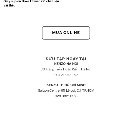
Giày slip-on Boke Flower 2.0 chất liệu
vải thêu
MUA ONLINE
SƯU TẬP NGAY TẠI
KENZO HÀ NỘI
30 Tràng Tiền, Hoàn Kiếm, Hà Nội
024 3201 3262
KENZO TP. HỒ CHÍ MINH
Saigon Centre, 65 Lê Lợi, Q.1, TP.HCM
028 3821 0918