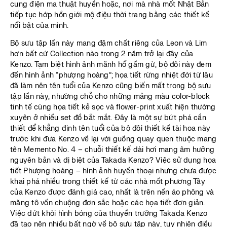
cung điện ma thuật huyền hoặc, nơi mà nhà mốt Nhật Bản
tiếp tục hớp hồn giới mộ điệu thời trang bằng các thiết kế
nổi bật của mình.
Bộ sưu tập lần này mang đậm chất riêng của Leon và Lim
hơn bất cứ Collection nào trong 2 năm trở lại đây của
Kenzo. Tạm biệt hình ảnh mãnh hổ gầm gừ, bộ đôi này đem
đến hình ảnh “phượng hoàng”; họa tiết rừng nhiệt đới từ lâu
đã làm nên tên tuổi của Kenzo cũng biến mất trong bộ sưu
tập lần này, nhường chỗ cho những mảng màu color-block
tinh tế cùng họa tiết kẻ sọc và flower-print xuất hiện thường
xuyên ở nhiều set đồ bắt mắt. Đây là một sự bứt phá cần
thiết để khẳng định tên tuổi của bộ đôi thiết kế tài hoa này
trước khi đưa Kenzo về lại với guồng quay quen thuộc mang
tên Memento No. 4 – chuỗi thiết kế dài hơi mang âm hưởng
nguyên bản và dị biệt của Takada Kenzo? Việc sử dụng họa
tiết Phượng hoàng – hình ảnh huyền thoại nhưng chưa được
khai phá nhiều trong thiết kế từ các nhà mốt phương Tây
của Kenzo được đánh giá cao, nhất là trên nền áo phông và
măng tô vốn chuộng đơn sắc hoặc các họa tiết đơn giản.
Việc dứt khỏi hình bóng của thuyền trưởng Takada Kenzo
đã tạo nên nhiều bất ngờ về bộ sưu tập này, tuy nhiên điều