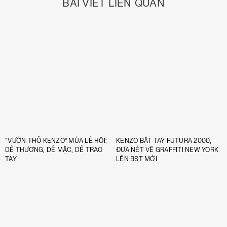
BÀI VIẾT LIÊN QUAN
“VƯỜN THỎ KENZO” MÙA LỄ HỘI:
KENZO BẮT TAY FUTURA 2000,
DỄ THƯƠNG, DỄ MẶC, DỄ TRAO
ĐƯA NÉT VẼ GRAFFITI NEW YORK
TAY
LÊN BST MỚI