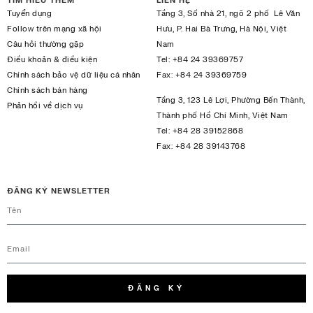
TÌM HIỂU THÊM
LIÊN HỆ
Tuyển dụng
Tầng 3, Số nhà 21, ngõ 2 phố Lê Văn
Follow trên mạng xã hội
Hưu, P. Hai Bà Trưng, Hà Nội, Việt
Câu hỏi thường gặp
Nam
Điều khoản & điều kiện
Tel:
+84 24 39369757
Chính sách bảo vệ dữ liệu cá nhân
Fax:
+84 24 39369759
Chính sách bán hàng
Tầng 3, 123 Lê Lợi, Phường Bến Thành,
Phản hồi về dịch vụ
Thành phố Hồ Chí Minh, Việt Nam
Tel:
+84 28 39152868
Fax:
+84 28 39143768
ĐĂNG KÝ NEWSLETTER
ĐĂNG KÝ