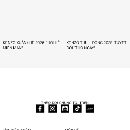
KENZO XUÂN/ HÈ 2026: “HỘI HÈ
KENZO THU – ĐÔNG 2025: TUYỆT
MIÊN MAN”
ĐỐI “THƠ NGÂY”
THEO DÕI CHÚNG TÔI TRÊN