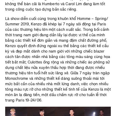
không thể bàn cãi là Humberto và Carol Lim đang làm tốt
trong công cuộc tạo dựng bản sắc riêng.
Là show diễn cuối cùng trong khuôn khổ Homme – Spring/
Summer 2019, Kenzo đã khép lại 7 ngày sôi động tại Paris
của các thương hiệu lớn một cách xuất sắc. Trong bối cảnh
thời trang nam giới đang dần lấy lại được vị thế của mình
bằng các thiết kế đơn giản và mang đậm chất đường phố,
Kenzo quyết định đứng ngoài xu thế bằng các thiết kế cầu
kỳ và đẹp mắt dành cho nam giới với những chiếc blazer
cách tân được nhấn nhá bằng các tông màu sáng cùng họa
tiết bắt mắt; Culottes ống rộng và những chiếc áo phông sử
dụng chất liệu nửa xuyên thấu hợp thời đang được nhiều
thương hiệu tên tuổi hết sức lăng xê. Giữa 7 ngày tràn ngập
Monochrome và những thiết kế dáng suông thoải mái tới
mức bất cần của nhiều nhà mốt lừng danh, việc chọn nhiều
tông màu rực rỡ cho những thiết kế tinh tế của Kenzo là một
món ăn lạ đáng tiền, một dấu chấm rực rỡ cho tuần lễ thời
trang Paris 19-24/06.