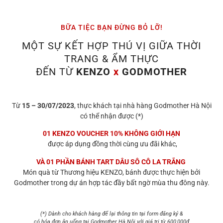
BỮA TIỆC BẠN ĐỪNG BỎ LỠ!
MỘT SỰ KẾT HỢP THÚ VỊ GIỮA THỜI
TRANG & ẨM THỰC
ĐẾN TỪ
KENZO
x
GODMOTHER
Từ
15 – 30/07/2023
, thực khách tại nhà hàng Godmother Hà Nội
có thể nhận được (*)
01 KENZO VOUCHER 10% KHÔNG GIỚI HẠN
được áp dụng đồng thời cùng ưu đãi khác,
VÀ 01 PHẦN BÁNH TART DÂU SÔ CÔ LA TRẮNG
Món quà từ Thương hiệu KENZO, bánh được thực hiện bởi
Godmother trong dự án hợp tác đầy bất ngờ mùa thu đông này.
(*) Dành cho khách hàng để lại thông tin tại form đăng ký &
có hóa đơn ăn uống tại Godmother Hà Nội với giá trị từ 600,000đ