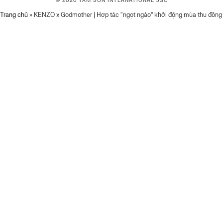
© 2026 TAM SƠN
INTERNATIONAL JSC
Trang chủ
»
KENZO x Godmother | Hợp tác “ngọt ngào” khởi động mùa thu đông