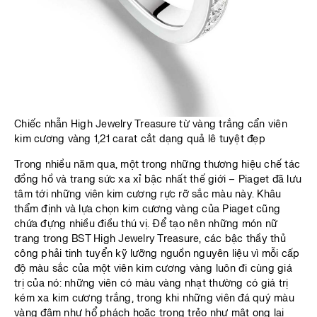
Chiếc nhẫn High Jewelry Treasure từ vàng trắng cẩn viên
kim cương vàng 1,21 carat cắt dạng quả lê tuyệt đẹp
Trong nhiều năm qua, một trong những thương hiệu chế tác
đồng hồ và trang sức xa xỉ bậc nhất thế giới – Piaget đã lưu
tâm tới những viên kim cương rực rỡ sắc màu này. Khâu
thẩm định và lựa chọn kim cương vàng của Piaget cũng
chứa đựng nhiều điều thú vị. Để tạo nên những món nữ
trang trong BST High Jewelry Treasure, các bậc thầy thủ
công phải tinh tuyển kỹ lưỡng nguồn nguyên liệu vì mỗi cấp
độ màu sắc của một viên kim cương vàng luôn đi cùng giá
trị của nó: những viên có màu vàng nhạt thường có giá trị
kém xa kim cương trắng, trong khi những viên đá quý màu
vàng đậm như hổ phách hoặc trong trẻo như mật ong lại