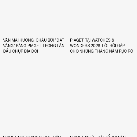
VĂN MAI HƯƠNG, CHÂU BÙI “DÁT
PIAGET TẠI WATCHES &
VÀNG” BẰNG PIAGET TRONG LẦN
WONDERS 2026: LỜI HỒI ĐÁP
ĐẦU CHỤP BÌA ĐÔI
CHO NHỮNG THÁNG NĂM RỰC RỠ