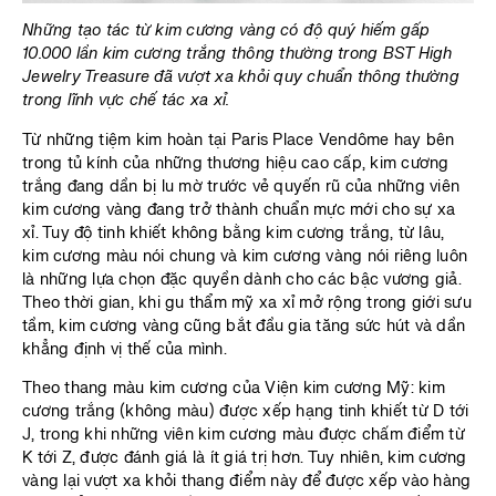
Những tạo tác từ kim cương vàng có độ quý hiếm gấp
10.000 lần kim cương trắng thông thường trong BST High
Jewelry Treasure đã vượt xa khỏi quy chuẩn thông thường
trong lĩnh vực chế tác xa xỉ.
Từ những tiệm kim hoàn tại Paris Place Vendôme hay bên
trong tủ kính của những thương hiệu cao cấp, kim cương
trắng đang dần bị lu mờ trước vẻ quyến rũ của những viên
kim cương vàng đang trở thành chuẩn mực mới cho sự xa
xỉ. Tuy độ tinh khiết không bằng kim cương trắng, từ lâu,
kim cương màu nói chung và kim cương vàng nói riêng luôn
là những lựa chọn đặc quyền dành cho các bậc vương giả.
Theo thời gian, khi gu thẩm mỹ xa xỉ mở rộng trong giới sưu
tầm, kim cương vàng cũng bắt đầu gia tăng sức hút và dần
khẳng định vị thế của mình.
Theo thang màu kim cương của Viện kim cương Mỹ: kim
cương trắng (không màu) được xếp hạng tinh khiết từ D tới
J, trong khi những viên kim cương màu được chấm điểm từ
K tới Z, được đánh giá là ít giá trị hơn. Tuy nhiên, kim cương
vàng lại vượt xa khỏi thang điểm này để được xếp vào hàng