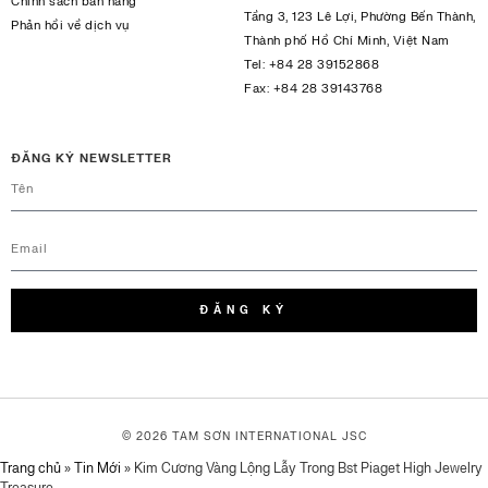
Chính sách bán hàng
Tầng 3, 123 Lê Lợi, Phường Bến Thành,
Phản hồi về dịch vụ
Thành phố Hồ Chí Minh, Việt Nam
Tel:
+84 28 39152868
Fax:
+84 28 39143768
ĐĂNG KÝ NEWSLETTER
ĐĂNG KÝ
© 2026 TAM SƠN
INTERNATIONAL JSC
Trang chủ
»
Tin Mới
»
Kim Cương Vàng Lộng Lẫy Trong Bst Piaget High Jewelry
Treasure