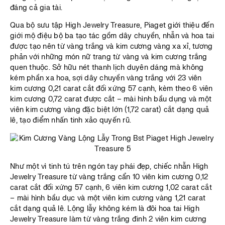
đáng cả gia tài.
Qua bộ sưu tập High Jewelry Treasure, Piaget giới thiệu đến
giới mộ điệu bộ ba tạo tác gồm dây chuyền, nhẫn và hoa tai
được tạo nên từ vàng trắng và kim cương vàng xa xỉ, tương
phản với những món nữ trang từ vàng và kim cương trắng
quen thuộc. Sở hữu nét thanh lịch duyên dáng mà không
kém phần xa hoa, sợi dây chuyền vàng trắng với 23 viên
kim cương 0,21 carat cắt đối xứng 57 cạnh, kèm theo 6 viên
kim cương 0,72 carat được cắt – mài hình bầu dụng và một
viên kim cương vàng đặc biệt lớn (1,72 carat) cắt dạng quả
lê, tạo điểm nhấn tinh xảo quyến rũ.
Như một vì tinh tú trên ngón tay phái đẹp, chiếc nhẫn High
Jewelry Treasure từ vàng trắng cẩn 10 viên kim cương 0,12
carat cắt đối xứng 57 cạnh, 6 viên kim cương 1,02 carat cắt
– mài hình bầu dục và một viên kim cương vàng 1,21 carat
cắt dạng quả lê. Lộng lẫy không kém là đôi hoa tai High
Jewelry Treasure làm từ vàng trắng đinh 2 viên kim cương