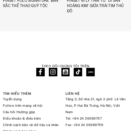
PIAGET POLO SIGNATURE: BẢN
PIAGET 61 LÝ THÁI TỔ: ‘DI SẢN
SẮC THỂ THAO QUÝ TỘC
HOÀNG KIM’ GIỮA TRÁI TIM THỦ
ĐÔ
THEO DÕI CHÚNG TÔI TRÊN
TÌM HIỂU THÊM
LIÊN HỆ
Tuyển dụng
Tầng 3, Số nhà 21, ngõ 2 phố Lê Văn
Follow trên mạng xã hội
Hưu, P. Hai Bà Trưng, Hà Nội, Việt
Câu hỏi thường gặp
Nam
Điều khoản & điều kiện
Tel:
+84 24 39369757
Chính sách bảo vệ dữ liệu cá nhân
Fax:
+84 24 39369759