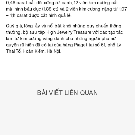
0,46 carat cắt đối xứng 57 cạnh, 12 viên kim cương cắt –
mài hình bầu dục (1.88 ct) và 2 viên kim cương nặng từ 1,07
– 1,11 carat được cắt hình quả lê.
Quý giá, lộng lẫy và nổi bật khỏi những quy chuẩn thông
thường, bộ sưu tập High Jewelry Treasure với các tạo tác
làm từ kim cương vàng dành cho những người phụ nữ
quyến rũ hiện đã có tại cửa hàng Piaget tại số 61, phố Lý
Thái Tổ, Hoàn Kiếm, Hà Nội.
BÀI VIẾT LIÊN QUAN