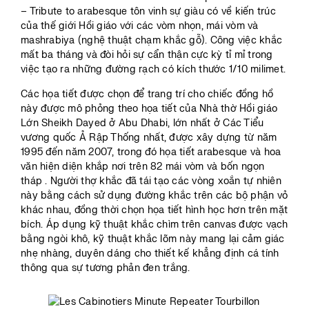
– Tribute to arabesque tôn vinh sự giàu có về kiến trúc
của thế giới Hồi giáo với các vòm nhọn, mái vòm và
mashrabiya (nghệ thuật chạm khắc gỗ). Công việc khắc
mất ba tháng và đòi hỏi sự cẩn thận cực kỳ tỉ mỉ trong
việc tạo ra những đường rạch có kích thước 1/10 milimet.
Các họa tiết được chọn để trang trí cho chiếc đồng hồ
này được mô phỏng theo họa tiết của Nhà thờ Hồi giáo
Lớn Sheikh Dayed ở Abu Dhabi, lớn nhất ở Các Tiểu
vương quốc Ả Rập Thống nhất, được xây dựng từ năm
1995 đến năm 2007, trong đó họa tiết arabesque và hoa
văn hiện diện khắp nơi trên 82 mái vòm và bốn ngọn
tháp . Người thợ khắc đã tái tạo các vòng xoắn tự nhiên
này bằng cách sử dụng đường khắc trên các bộ phận vỏ
khác nhau, đồng thời chọn họa tiết hình học hơn trên mặt
bích. Áp dụng kỹ thuật khắc chìm trên canvas được vạch
bằng ngòi khô, kỹ thuật khắc lõm này mang lại cảm giác
nhẹ nhàng, duyên dáng cho thiết kế khẳng định cá tính
thông qua sự tương phản đen trắng.