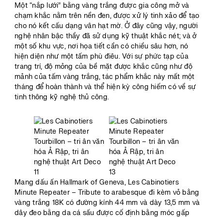
Một “nắp lưới” bằng vàng trắng được gia công mở và
chạm khắc nằm trên nền đen, được xử lý tinh xảo để tạo
cho nó kết cấu dạng vân hạt mờ. Ở đây cũng vậy, người
nghệ nhân bậc thầy đã sử dụng kỹ thuật khắc nét; và ở
một số khu vực, nơi họa tiết cần có chiều sâu hơn, nó
hiện diện như một tấm phù điêu. Với sự phức tạp của
trang trí, độ mỏng của bề mặt được khắc cũng như độ
mảnh của tấm vàng trắng, tác phẩm khắc này mất một
tháng để hoàn thành và thể hiện kỳ công hiếm có về sự
tinh thông kỹ nghệ thủ công.
Mang dấu ấn Hallmark of Geneva, Les Cabinotiers
Minute Repeater – Tribute to arabesque đi kèm vỏ bằng
vàng trắng 18K có đường kính 44 mm và dày 13,5 mm và
dây đeo bằng da cá sấu được cố định bằng móc gấp