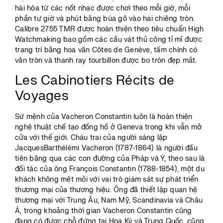
hài hòa từ các nốt nhạc được chơi theo mỗi giờ, mỗi
phần tư giờ và phút bằng búa gõ vào hai chiêng tròn.
Calibre 2755 TMR được hoàn thiện theo tiêu chuẩn High
Watchmaking bao gồm các cầu vát thủ công tỉ mỉ được
trang trí bằng hoa văn Côtes de Genève, tấm chính có
vân tròn và thanh ray tourbillon được bo tròn đẹp mắt.
Les Cabinotiers Récits de
Voyages
Sứ mệnh của Vacheron Constantin luôn là hoàn thiện
nghệ thuật chế tạo đồng hồ ở Geneva trong khi vẫn mở
cửa với thế giới. Cháu trai của người sáng lập
JacquesBarthélémi Vacheron (1787-1864) là người đầu
tiên băng qua các con đường của Pháp và Ý, theo sau là
đối tác của ông François Constantin (1788-1854), một du
khách không mệt mỏi với vai trò giám sát sự phát triển
thương mại của thương hiệu. Ông đã thiết lập quan hệ
thương mại với Trung Âu, Nam Mỹ, Scandinavia và Châu
Á, trong khoảng thời gian Vacheron Constantin cũng
đang có được chỗ đứng tại Hoa Kỳ và Trung Quốc, cũng