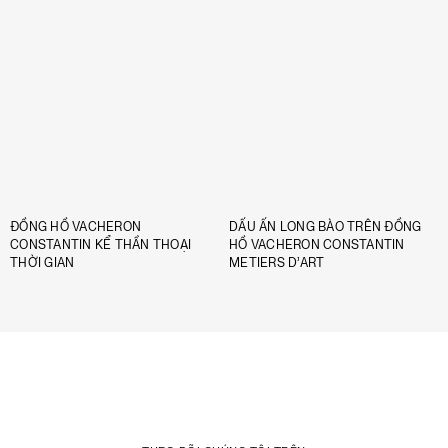
ĐỒNG HỒ VACHERON
DẤU ẤN LONG BÀO TRÊN ĐỒNG
CONSTANTIN KỂ THẦN THOẠI
HỒ VACHERON CONSTANTIN
THỜI GIAN
METIERS D’ART