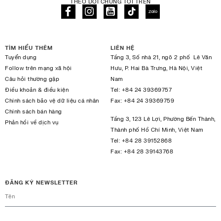
THEO DÕI CHÚNG TÔI TRÊN
TÌM HIỂU THÊM
LIÊN HỆ
Tuyển dụng
Tầng 3, Số nhà 21, ngõ 2 phố Lê Văn
Follow trên mạng xã hội
Hưu, P. Hai Bà Trưng, Hà Nội, Việt
Câu hỏi thường gặp
Nam
Điều khoản & điều kiện
Tel:
+84 24 39369757
Chính sách bảo vệ dữ liệu cá nhân
Fax:
+84 24 39369759
Chính sách bán hàng
Tầng 3, 123 Lê Lợi, Phường Bến Thành,
Phản hồi về dịch vụ
Thành phố Hồ Chí Minh, Việt Nam
Tel:
+84 28 39152868
Fax:
+84 28 39143768
ĐĂNG KÝ NEWSLETTER