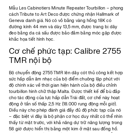
Mẫu Les Cabinotiers Minute Repeater Tourbillon – phong
cách Tribute to Art Deco được chứng nhận Hallmark of
Geneva danh giá. Nó có vỏ bằng vàng hồng 18K có
đường kính 44 mm và dày 13,5 mm, được trang bị dây
đeo bằng da cá sấu được bảo đảm bằng móc gập được
khắc họa tiết hình học.
Cơ chế phức tạp: Calibre 2755
TMR nội bộ
Bộ chuyển động 2755 TMR lên dây cót thủ công kết hợp
sức hấp dẫn âm nhạc của bộ điểm chuông lặp phút với
độ chính xác về thời gian hiện hành của bộ điều chỉnh
tourbillon hình chữ thập Malta. Được thiết kế để bù đắp
cho tác động của lực hấp dẫn Trái đất, cơ chế này hoạt
động ở tần số thấp 2,5 Hz (18.000 rung động mỗi giờ).
Điều này cho phép đánh giá đầy đủ độ phức tạp của nó
– đặc biệt vì đây là bộ phận cơ học duy nhất có thể nhìn
thấy từ mặt trước, với khả năng dự trữ năng lượng trong
58 giờ được hiển thị bằng một kim ở mặt sau đồng hồ.