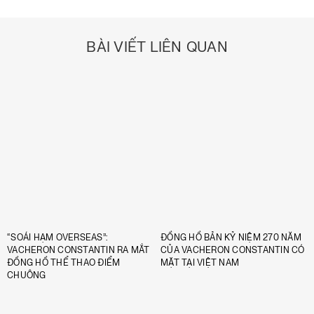
BÀI VIẾT LIÊN QUAN
“SOÁI HẠM OVERSEAS”:
ĐỒNG HỒ BẢN KỶ NIỆM 270 NĂM
VACHERON CONSTANTIN RA MẮT
CỦA VACHERON CONSTANTIN CÓ
ĐỒNG HỒ THỂ THAO ĐIỂM
MẶT TẠI VIỆT NAM
CHUÔNG