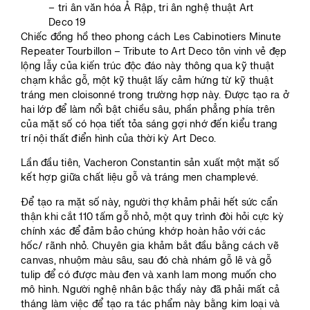
Chiếc đồng hồ theo phong cách Les Cabinotiers Minute
Repeater Tourbillon – Tribute to Art Deco tôn vinh vẻ đẹp
lộng lẫy của kiến trúc độc đáo này thông qua kỹ thuật
chạm khắc gỗ, một kỹ thuật lấy cảm hứng từ kỹ thuật
tráng men cloisonné trong trường hợp này. Được tạo ra ở
hai lớp để làm nổi bật chiều sâu, phần phẳng phía trên
của mặt số có họa tiết tỏa sáng gợi nhớ đến kiểu trang
trí nội thất điển hình của thời kỳ Art Deco.
Lần đầu tiên, Vacheron Constantin sản xuất một mặt số
kết hợp giữa chất liệu gỗ và tráng men champlevé.
Để tạo ra mặt số này, người thợ khảm phải hết sức cẩn
thận khi cắt 110 tấm gỗ nhỏ, một quy trình đòi hỏi cực kỳ
chính xác để đảm bảo chúng khớp hoàn hảo với các
hốc/ rãnh nhỏ. Chuyên gia khảm bắt đầu bằng cách vẽ
canvas, nhuộm màu sâu, sau đó chà nhám gỗ lê và gỗ
tulip để có được màu đen và xanh lam mong muốn cho
mô hình. Người nghệ nhân bậc thầy này đã phải mất cả
tháng làm việc để tạo ra tác phẩm này bằng kim loại và