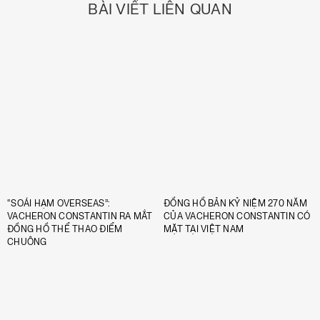
BÀI VIẾT LIÊN QUAN
“SOÁI HẠM OVERSEAS”:
ĐỒNG HỒ BẢN KỶ NIỆM 270 NĂM
VACHERON CONSTANTIN RA MẮT
CỦA VACHERON CONSTANTIN CÓ
ĐỒNG HỒ THỂ THAO ĐIỂM
MẶT TẠI VIỆT NAM
CHUÔNG