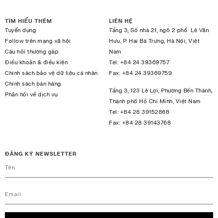
TÌM HIỂU THÊM
LIÊN HỆ
Tuyển dụng
Tầng 3, Số nhà 21, ngõ 2 phố Lê Văn
Follow trên mạng xã hội
Hưu, P. Hai Bà Trưng, Hà Nội, Việt
Câu hỏi thường gặp
Nam
Điều khoản & điều kiện
Tel:
+84 24 39369757
Chính sách bảo vệ dữ liệu cá nhân
Fax:
+84 24 39369759
Chính sách bán hàng
Tầng 3, 123 Lê Lợi, Phường Bến Thành,
Phản hồi về dịch vụ
Thành phố Hồ Chí Minh, Việt Nam
Tel:
+84 28 39152868
Fax:
+84 28 39143768
ĐĂNG KÝ NEWSLETTER