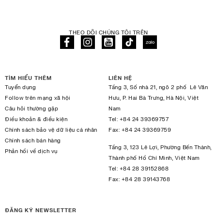
THEO DÕI CHÚNG TÔI TRÊN
TÌM HIỂU THÊM
LIÊN HỆ
Tuyển dụng
Tầng 3, Số nhà 21, ngõ 2 phố Lê Văn
Follow trên mạng xã hội
Hưu, P. Hai Bà Trưng, Hà Nội, Việt
Câu hỏi thường gặp
Nam
Điều khoản & điều kiện
Tel:
+84 24 39369757
Chính sách bảo vệ dữ liệu cá nhân
Fax:
+84 24 39369759
Chính sách bán hàng
Tầng 3, 123 Lê Lợi, Phường Bến Thành,
Phản hồi về dịch vụ
Thành phố Hồ Chí Minh, Việt Nam
Tel:
+84 28 39152868
Fax:
+84 28 39143768
ĐĂNG KÝ NEWSLETTER