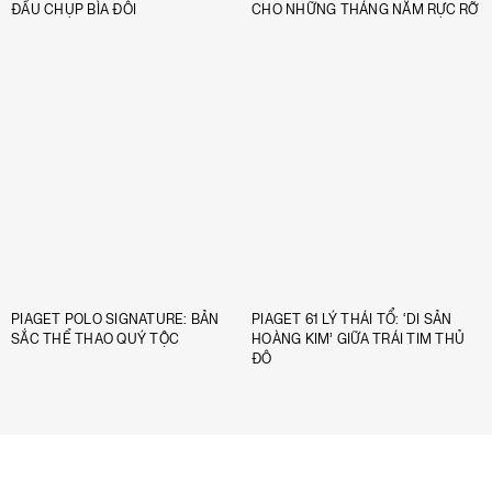
ĐẦU CHỤP BÌA ĐÔI
CHO NHỮNG THÁNG NĂM RỰC RỠ
PIAGET POLO SIGNATURE: BẢN
PIAGET 61 LÝ THÁI TỔ: ‘DI SẢN
SẮC THỂ THAO QUÝ TỘC
HOÀNG KIM’ GIỮA TRÁI TIM THỦ
ĐÔ