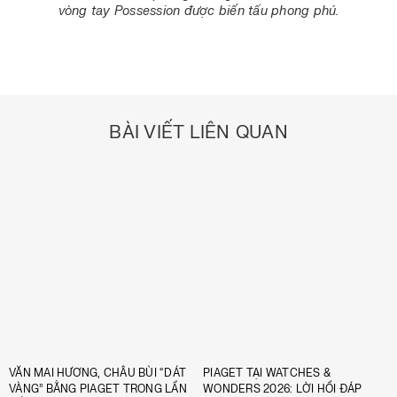
vòng tay Possession được biến tấu phong phú.
BÀI VIẾT LIÊN QUAN
VĂN MAI HƯƠNG, CHÂU BÙI “DÁT
PIAGET TẠI WATCHES &
VÀNG” BẰNG PIAGET TRONG LẦN
WONDERS 2026: LỜI HỒI ĐÁP