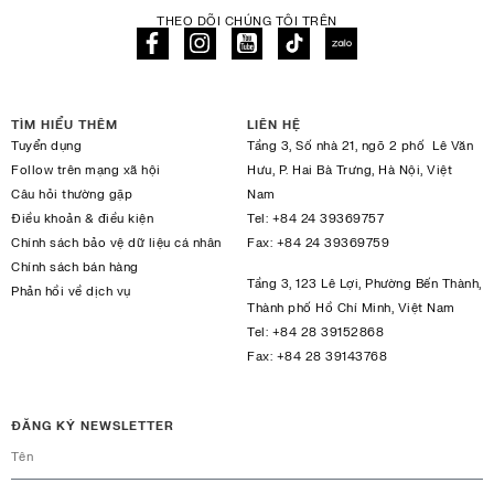
THEO DÕI CHÚNG TÔI TRÊN
TÌM HIỂU THÊM
LIÊN HỆ
Tuyển dụng
Tầng 3, Số nhà 21, ngõ 2 phố Lê Văn
Follow trên mạng xã hội
Hưu, P. Hai Bà Trưng, Hà Nội, Việt
Câu hỏi thường gặp
Nam
Điều khoản & điều kiện
Tel:
+84 24 39369757
Chính sách bảo vệ dữ liệu cá nhân
Fax:
+84 24 39369759
Chính sách bán hàng
Tầng 3, 123 Lê Lợi, Phường Bến Thành,
Phản hồi về dịch vụ
Thành phố Hồ Chí Minh, Việt Nam
Tel:
+84 28 39152868
Fax:
+84 28 39143768
ĐĂNG KÝ NEWSLETTER