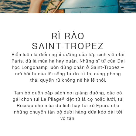
RÌ RÀO
SAINT-TROPEZ
Biển luôn là điểm nghỉ dưỡng của lớp sinh viên tại
Paris, dù là mùa hạ hay xuân. Những sĩ tử của Đại
học Longchamp luôn dừng chân ở Saint-Tropez –
nơi hội tụ của lối sống tự do tự tại cùng phong
thái quyến rũ không nề hà lề thói.
Tạm bỏ quên cặp sách nơi giảng đường, các cô
gái chọn túi Le Pliage® dệt từ lá cọ hoặc lưới, túi
Roseau cho mùa du lịch hay túi xô Epure cho
những chuyến tản bộ dưới hàng dừa kéo dài tới
vô tận.