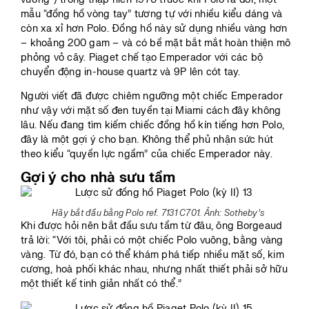
mẫu “đồng hồ vòng tay” tương tự với nhiều kiểu dáng và
còn xa xỉ hơn Polo. Đồng hồ này sử dụng nhiều vàng hơn
– khoảng 200 gam – và có bề mặt bắt mắt hoàn thiện mô
phỏng vỏ cây. Piaget chế tạo Emperador với các bộ
chuyển động in-house quartz và 9P lên cót tay.
Người viết đã được chiêm ngưỡng một chiếc Emperador
như vậy với mặt số đen tuyền tại Miami cách đây không
lâu. Nếu đang tìm kiếm chiếc đồng hồ kín tiếng hơn Polo,
đây là một gợi ý cho bạn. Không thể phủ nhận sức hút
theo kiểu “quyền lực ngầm” của chiếc Emperador này.
Gợi ý cho nhà sưu tầm
Hãy bắt đầu bằng Polo ref. 7131 C701. Ảnh: Sotheby’s
Khi được hỏi nên bắt đầu sưu tầm từ đâu, ông Borgeaud
trả lời: “Với tôi, phải có một chiếc Polo vuông, bằng vàng
vàng. Từ đó, bạn có thể khám phá tiếp nhiều mặt số, kim
cương, hoà phối khác nhau, nhưng nhất thiết phải sở hữu
một thiết kế tinh giản nhất có thể.”