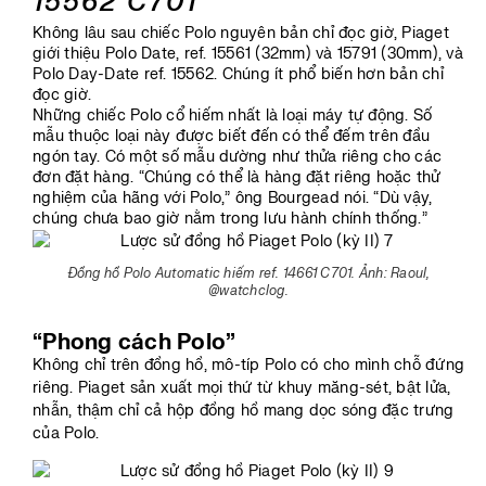
15562 C701
Không lâu sau chiếc Polo nguyên bản chỉ đọc giờ, Piaget
giới thiệu Polo Date, ref. 15561 (32mm) và 15791 (30mm), và
Polo Day-Date ref. 15562. Chúng ít phổ biến hơn bản chỉ
đọc giờ.
Những chiếc Polo cổ hiếm nhất là loại máy tự động. Số
mẫu thuộc loại này được biết đến có thể đếm trên đầu
ngón tay. Có một số mẫu dường như thửa riêng cho các
đơn đặt hàng. “Chúng có thể là hàng đặt riêng hoặc thử
nghiệm của hãng với Polo,” ông Bourgead nói. “Dù vậy,
chúng chưa bao giờ nằm trong lưu hành chính thống.”
Đồng hồ Polo Automatic hiếm ref. 14661 C701. Ảnh: Raoul,
@watchclog.
“Phong cách Polo”
Không chỉ trên đồng hồ, mô-típ Polo có cho mình chỗ đứng
riêng. Piaget sản xuất mọi thứ từ khuy măng-sét, bật lửa,
nhẫn, thậm chỉ cả hộp đồng hồ mang dọc sóng đặc trưng
của Polo.