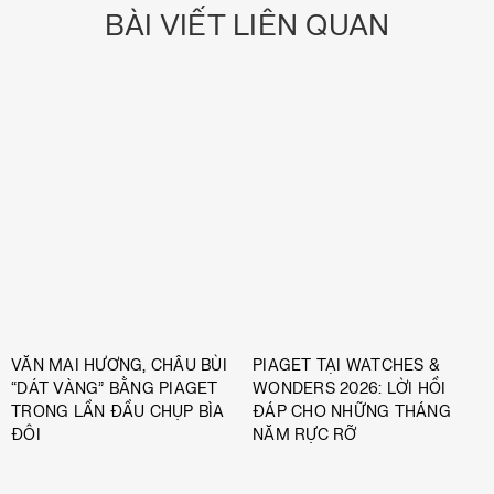
BÀI VIẾT LIÊN QUAN
VĂN MAI HƯƠNG, CHÂU BÙI
PIAGET TẠI WATCHES &
“DÁT VÀNG” BẰNG PIAGET
WONDERS 2026: LỜI HỒI
TRONG LẦN ĐẦU CHỤP BÌA
ĐÁP CHO NHỮNG THÁNG
ĐÔI
NĂM RỰC RỠ