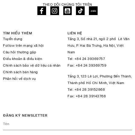
THEO DÕI CHÚNG TÔI TRÊN
TÌM HIỂU THÊM
LIÊN HỆ
Tuyển dụng
Tầng 3, Số nhà 21, ngõ 2 phố Lê Văn
Follow trên mạng xã hội
Hưu, P. Hai Bà Trưng, Hà Nội, Việt
Câu hỏi thường gặp
Nam
Điều khoản & điều kiện
Tel:
+84 24 39369757
Chính sách bảo vệ dữ liệu cá nhân
Fax:
+84 24 39369759
Chính sách bán hàng
Tầng 3, 123 Lê Lợi, Phường Bến Thành,
Phản hồi về dịch vụ
Thành phố Hồ Chí Minh, Việt Nam
Tel:
+84 28 39152868
Fax:
+84 28 39143768
ĐĂNG KÝ NEWSLETTER