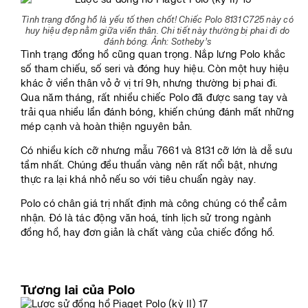
Tình trạng đồng hồ là yếu tố then chốt! Chiếc Polo 8131 C725 này có
huy hiệu đẹp nằm giữa viền thân. Chi tiết này thường bị phai đi do
đánh bóng. Ảnh: Sotheby’s
Tình trạng đồng hồ cũng quan trọng. Nắp lưng Polo khắc
số tham chiếu, số seri và đóng huy hiệu. Còn một huy hiệu
khác ở viền thân vỏ ở vị trí 9h, nhưng thường bị phai đi.
Qua năm tháng, rất nhiều chiếc Polo đã được sang tay và
trải qua nhiều lần đánh bóng, khiến chúng đánh mất những
mép cạnh và hoàn thiện nguyên bản.
Có nhiều kích cỡ nhưng mẫu 7661 và 8131 cỡ lớn là dễ sưu
tầm nhất. Chúng đều thuần vàng nên rất nổi bật, nhưng
thực ra lại khá nhỏ nếu so với tiêu chuẩn ngày nay.
Polo có chân giá trị nhất định mà công chúng có thể cảm
nhận. Đó là tác động văn hoá, tính lịch sử trong ngành
đồng hồ, hay đơn giản là chất vàng của chiếc đồng hồ.
Tương lai của Polo​