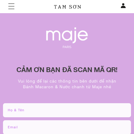
CẢM ƠN BẠN ĐÃ SCAN MÃ QR!
Vui lòng để lại các thông tin bên dưới để nhận
Bánh Macaron & Nước chanh từ Maje nhé