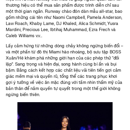
thương hiệu có thể mua sản phẩm được trình diễn chỉ sau
một thời gian ngắn. Runway chào đón dàn mẫu all-star, bao
gồm những cái tên như Naomi Campbell, Pamela Anderson,
Law Roach, Khaby Lame, DJ Khaled, Alica Schmidt, Yusra
Mardini, Precious Lee, Ibtihaj Muhammad, Ezra Frech và
Caleb Williams v.v…
Lấy cảm hứng từ những dòng chảy không ngừng biến đổi –
và một phần từ đô thị Miami hào nhoáng, bộ sưu tập BOSS
Xuân/Hè khám phá những giới hạn của các phép thử “đối
lập”. Sang trọng và hiện đại, song hành cùng bí ẩn và bụi
bặm. Bằng cách kết hợp các chất liệu vải tiên tiến gợi cảm
giác mềm mại và quyến rũ, tổng thể các trang phục khơi
gợi ý tưởng về việc ăn mặc đúng với tầm nhìn thẩm mỹ của
bản thân để nắm quyền tự quyết trong một thế giới không
ngừng biến thiên.