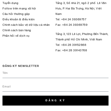
Tuyển dụng
Tầng 3, Số nhà 21, ngõ 2 phố Lê Văn
Follow trên mạng xã hội
Hưu, P. Hai Bà Trưng, Hà Nội, Việt
Câu hỏi thường gặp
Nam
Điều khoản & điều kiện
Tel:
+84 24 39369757
Chính sách bảo vệ dữ liệu cá nhân
Fax:
+84 24 39369759
Chính sách bán hàng
Tầng 3, 123 Lê Lợi, Phường Bến Thành,
Phản hồi về dịch vụ
Thành phố Hồ Chí Minh, Việt Nam
Tel:
+84 28 39152868
Fax:
+84 28 39143768
ĐĂNG KÝ NEWSLETTER
ĐĂNG KÝ