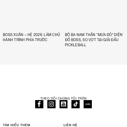
BOSS XUÂN – HÈ 2026: LÀM CHỦ
BỘ BA NAM THẦN “MƯA ĐỎ” DIỆN
HÀNH TRÌNH PHÍA TRƯỚC
ĐỒ BOSS, SO VỢT TẠI GIẢI ĐẤU
PICKLEBALL
THEO DÕI CHÚNG TÔI TRÊN
TÌM HIỂU THÊM
LIÊN HỆ