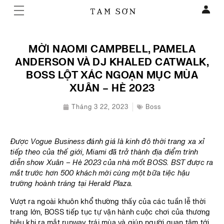
MỜI NAOMI CAMPBELL, PAMELA
ANDERSON VÀ DJ KHALED CATWALK,
BOSS LỘT XÁC NGOẠN MỤC MÙA
XUÂN – HÈ 2023
Tháng 3 22, 2023
Boss
Được Vogue Business đánh giá là kinh đô thời trang xa xỉ
tiếp theo của thế giới, Miami đã trở thành địa điểm trình
diễn show Xuân – Hè 2023 của nhà mốt BOSS. BST được ra
mắt trước hơn 500 khách mời cùng một bữa tiệc hậu
trường hoành tráng tại Herald Plaza.
Vượt ra ngoài khuôn khổ thường thấy của các tuần lễ thời
trang lớn, BOSS tiếp tục tự vận hành cuộc chơi của thương
hiệu khi ra mắt runway trái mùa và giúp người quan tâm tới