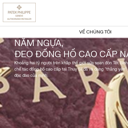
VỀ CHÚNG TÔI
NĂM NGỰA,
ĐEO ĐỒNG HỒ CAO CẤP N
Khoảng hai tỷ người trên khắp thế giới sửa soạn đón Tết Bín
chế tác đồng hồ cao cấp tại Thuỵ Sĩ đã và đang “thắng yên” 
độc đáo của mình.