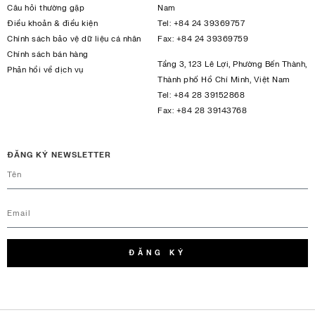
Câu hỏi thường gặp
Nam
Điều khoản & điều kiện
Tel:
+84 24 39369757
Chính sách bảo vệ dữ liệu cá nhân
Fax:
+84 24 39369759
Chính sách bán hàng
Tầng 3, 123 Lê Lợi, Phường Bến Thành,
Phản hồi về dịch vụ
Thành phố Hồ Chí Minh, Việt Nam
Tel:
+84 28 39152868
Fax:
+84 28 39143768
ĐĂNG KÝ NEWSLETTER
ĐĂNG KÝ