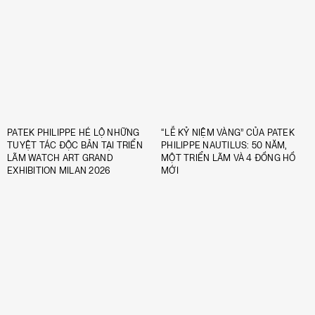
PATEK PHILIPPE HÉ LỘ NHỮNG
“LỄ KỶ NIỆM VÀNG” CỦA PATEK
TUYỆT TÁC ĐỘC BẢN TẠI TRIỂN
PHILIPPE NAUTILUS: 50 NĂM,
LÃM WATCH ART GRAND
MỘT TRIỂN LÃM VÀ 4 ĐỒNG HỒ
EXHIBITION MILAN 2026
MỚI