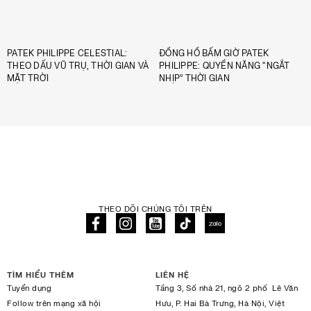
PATEK PHILIPPE CELESTIAL:
ĐỒNG HỒ BẤM GIỜ PATEK
THEO DẤU VŨ TRỤ, THỜI GIAN VÀ
PHILIPPE: QUYỀN NĂNG “NGẮT
MẶT TRỜI
NHỊP” THỜI GIAN
THEO DÕI CHÚNG TÔI TRÊN
TÌM HIỂU THÊM
LIÊN HỆ
Tuyển dụng
Tầng 3, Số nhà 21, ngõ 2 phố Lê Văn
Follow trên mạng xã hội
Hưu, P. Hai Bà Trưng, Hà Nội, Việt