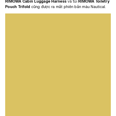
RIMOWA Cabin Luggage Harness
và túi
RIMOWA Toiletry
Pouch Trifold
cũng được ra mắt phiên bản màu Nautical.