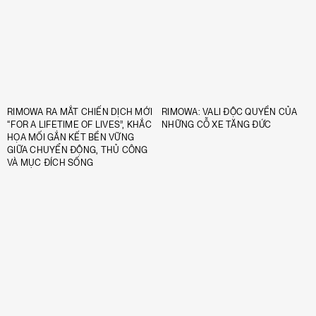
RIMOWA RA MẮT CHIẾN DỊCH MỚI
RIMOWA: VALI ĐỘC QUYỀN CỦA
“FOR A LIFETIME OF LIVES”, KHẮC
NHỮNG CỖ XE TĂNG ĐỨC
HỌA MỐI GẮN KẾT BỀN VỮNG
GIỮA CHUYỂN ĐỘNG, THỦ CÔNG
VÀ MỤC ĐÍCH SỐNG