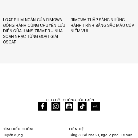
LOẠT PHIM NGẮN CỦA RIMOWA
RIMOWA THẮP SÁNG NHỮNG
ĐỒNG HÀNH CÙNG CHUYẾN LƯU
HÀNH TRÌNH BẰNG SẮC MÀU CỦA
DIỄN CỦA HANS ZIMMER – NHÀ
NIỀM VUI
SOẠN NHẠC TỪNG ĐOẠT GIẢI
OSCAR
THEO DÕI CHÚNG TÔI TRÊN
TÌM HIỂU THÊM
LIÊN HỆ
Tuyển dụng
Tầng 3, Số nhà 21, ngõ 2 phố Lê Văn