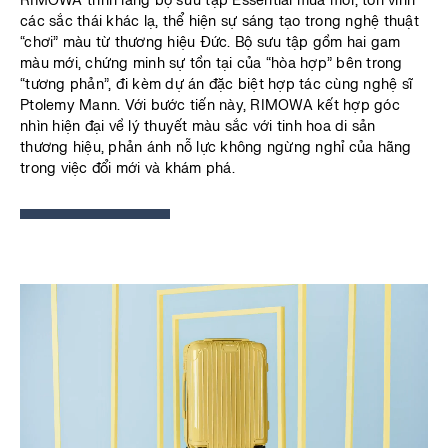
RIMOWA trình làng bộ sưu tập Essential mùa mới, tôn vinh
các sắc thái khác lạ, thể hiện sự sáng tạo trong nghệ thuật
“chơi” màu từ thương hiệu Đức. Bộ sưu tập gồm hai gam
màu mới, chứng minh sự tồn tại của “hòa hợp” bên trong
“tương phản”, đi kèm dự án đặc biệt hợp tác cùng nghệ sĩ
Ptolemy Mann. Với bước tiến này, RIMOWA kết hợp góc
nhìn hiện đại về lý thuyết màu sắc với tinh hoa di sản
thương hiệu, phản ánh nỗ lực không ngừng nghỉ của hãng
trong việc đổi mới và khám phá.