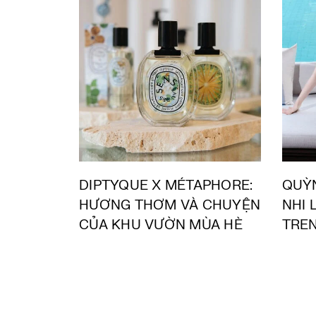
DIPTYQUE X MÉTAPHORE:
QUỲN
HƯƠNG THƠM VÀ CHUYỆN
NHI 
CỦA KHU VƯỜN MÙA HÈ
TREN
VŨ K
“SPL