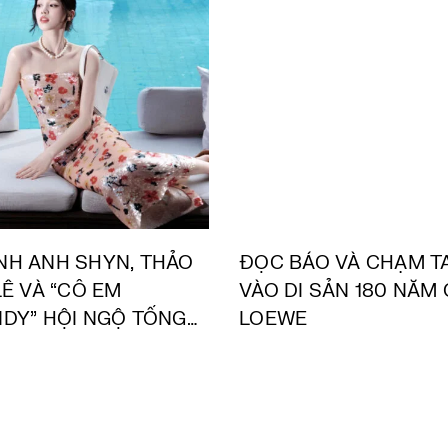
H ANH SHYN, THẢO
ĐỌC BÁO VÀ CHẠM T
LÊ VÀ “CÔ EM
VÀO DI SẢN 180 NĂM
DY” HỘI NGỘ TỐNG
LOEWE
Ỳ TRONG SỰ KIỆN
ASH CLUB”