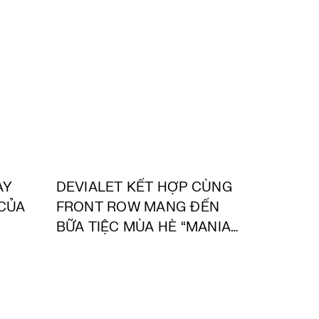
AY
DEVIALET KẾT HỢP CÙNG
 CỦA
FRONT ROW MANG ĐẾN
BỮA TIỆC MÙA HÈ “MANIA
SUMMER” TRÊN DU
THUYỀN SIÊU SANG