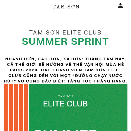
TAM SƠN ELITE CLUB
SUMMER SPRINT
NHANH HƠN, CAO HƠN, XA HƠN: THÁNG TÁM NÀY,
CẢ THẾ GIỚI SẼ HƯỚNG VỀ THẾ VẬN HỘI MÙA HÈ
PARIS 2024. CÁC THÀNH VIÊN TAM SƠN ELITE
CLUB CŨNG ĐẾN VỚI MỘT “ĐƯỜNG CHẠY NƯỚC
RÚT” VÔ CÙNG ĐẶC BIỆT: TĂNG TỐC THĂNG HẠNG.