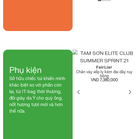
FairLiar
FairLiar
Phụ kiện
Quần bootcut có túi áo ruy băng
Chân váy xếp ly kèm đai dây ruy
VND 7,790,000
băng
Sở hữu chiếc túi khiến mình
VND 7,380,000
khác biệt so với phần còn
lại, túi IT-bag thời thượng,
đôi giày da Ý cho quý ông,
nốt hương tươi mới và hơn
thế nữa.