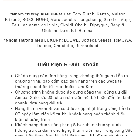
*Nhóm thương hiệu PREMIUM:
Tory Burch, Kenzo, Maison
Kitsuné, BOSS, HUGO, Marc Jacobs, Longchamp, Sandro, Maje,
FairLiar, acmé de la vie, Okaidi-Obaibi, Diptyque, Bang &
Olufsen, Devialet, Hanoia.
*Nhóm thương hiệu LUXURY:
LOEWE, Bottega Veneta, RIMOWA,
Lalique, Christofle, Bernardaud.
Điều kiện & Điều khoản
Chỉ áp dụng các đơn hàng trong khoảng thời gian diễn ra
chương trình, bao gồm các đơn hàng trên các website
thương mại điện tử trực thuộc Tam Sơn;
Chương trình không được áp dụng đồng thời cùng ưu đãi
Annual Sale, ưu đãi cho nhân viên nội bộ hoặc đối tác kinh
doanh, đơn hàng đổi trả… ;
Hạng thành viên Silver sẽ được cập nhật trong vòng tối đa
07 ngày làm việc kể từ khi khách hàng hoàn thành điều
kiện chương trình;
Khách hàng được nâng hạng Silver theo chương trình
hưởng ưu đãi dành cho hạng thành viên này trong vòng 365
ngày tiếp theo. Sau khi hết 365 ngày, KH được xét duy trì