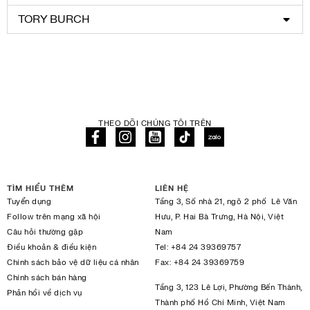
TORY BURCH
THEO DÕI CHÚNG TÔI TRÊN
TÌM HIỂU THÊM
LIÊN HỆ
Tuyển dụng
Tầng 3, Số nhà 21, ngõ 2 phố Lê Văn
Follow trên mạng xã hội
Hưu, P. Hai Bà Trưng, Hà Nội, Việt
Câu hỏi thường gặp
Nam
Điều khoản & điều kiện
Tel:
+84 24 39369757
Chính sách bảo vệ dữ liệu cá nhân
Fax:
+84 24 39369759
Chính sách bán hàng
Tầng 3, 123 Lê Lợi, Phường Bến Thành,
Phản hồi về dịch vụ
Thành phố Hồ Chí Minh, Việt Nam