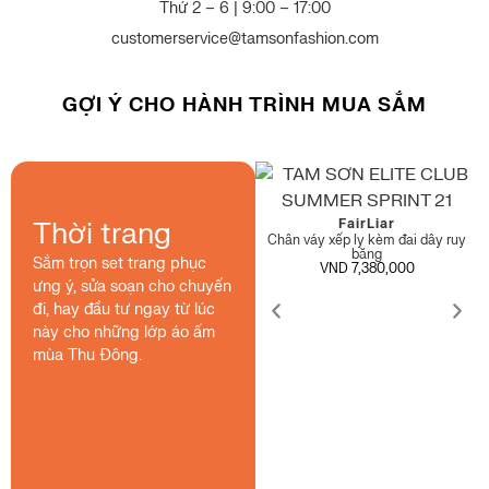
Thứ 2 – 6 | 9:00 – 17:00
customerservice@tamsonfashion.com
GỢI Ý CHO HÀNH TRÌNH MUA SẮM
FairLiar
FairLiar
Thời trang
Quần bootcut có túi áo ruy băng
Chân váy xếp ly kèm đai dây ruy
VND 7,790,000
băng
Sắm trọn set trang phục
VND 7,380,000
ưng ý, sửa soạn cho chuyến
đi, hay đầu tư ngay từ lúc
này cho những lớp áo ấm
mùa Thu Đông.