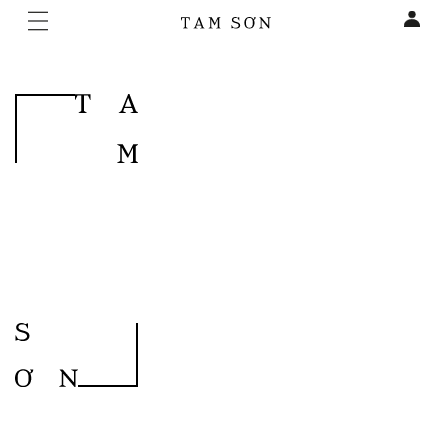
QUÀ TẶNG KHI MUA
BỘ BAO LÌ XÌ TỪ TAM SƠN &
SẮM TỪ 26/1 ĐẾN 15/2
CÁC THƯƠNG HIỆU KHI MUA
SẮM