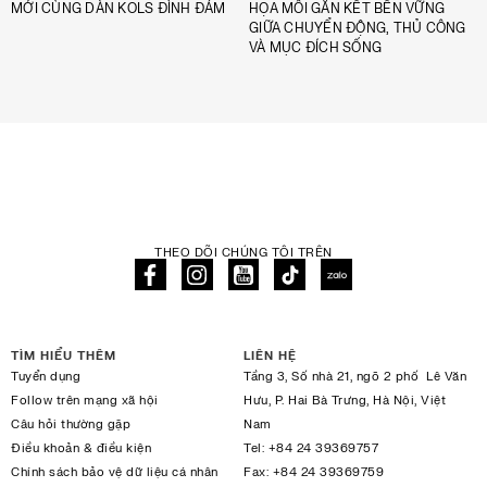
MỚI CÙNG DÀN KOLS ĐÌNH ĐÁM
HỌA MỐI GẮN KẾT BỀN VỮNG
GIỮA CHUYỂN ĐỘNG, THỦ CÔNG
VÀ MỤC ĐÍCH SỐNG
THEO DÕI CHÚNG TÔI TRÊN
TÌM HIỂU THÊM
LIÊN HỆ
Tuyển dụng
Tầng 3, Số nhà 21, ngõ 2 phố Lê Văn
Follow trên mạng xã hội
Hưu, P. Hai Bà Trưng, Hà Nội, Việt
Câu hỏi thường gặp
Nam
Điều khoản & điều kiện
Tel:
+84 24 39369757
Chính sách bảo vệ dữ liệu cá nhân
Fax:
+84 24 39369759