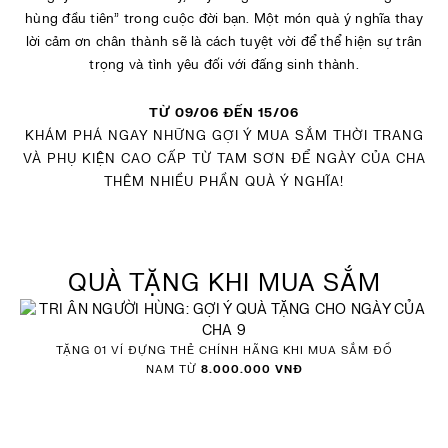
hùng đầu tiên” trong cuộc đời bạn. Một món quà ý nghĩa thay
lời cảm ơn chân thành sẽ là cách tuyệt vời để thể hiện sự trân
trọng và tình yêu đối với đấng sinh thành.
TỪ 09/06 ĐẾN 15/06
KHÁM PHÁ NGAY NHỮNG GỢI Ý MUA SẮM THỜI TRANG
VÀ PHỤ KIỆN CAO CẤP TỪ TAM SƠN ĐỂ NGÀY CỦA CHA
THÊM NHIỀU PHẦN QUÀ Ý NGHĨA!
QUÀ TẶNG KHI MUA SẮM
TẶNG 01 VÍ ĐỰNG THẺ CHÍNH HÃNG KHI MUA SẮM ĐỒ
NAM TỪ
8.000.000 VNĐ