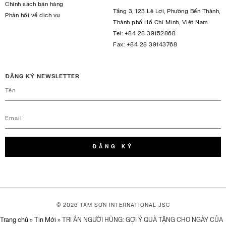
Chính sách bán hàng
Tầng 3, 123 Lê Lợi, Phường Bến Thành,
Phản hồi về dịch vụ
Thành phố Hồ Chí Minh, Việt Nam
Tel:
+84 28 39152868
Fax:
+84 28 39143768
ĐĂNG KÝ NEWSLETTER
ĐĂNG KÝ
© 2026 TAM SƠN
INTERNATIONAL JSC
Trang chủ
»
Tin Mới
»
TRI ÂN NGƯỜI HÙNG: GỢI Ý QUÀ TẶNG CHO NGÀY CỦA