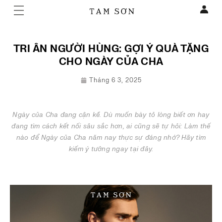
TRI ÂN NGƯỜI HÙNG: GỢI Ý QUÀ TẶNG
CHO NGÀY CỦA CHA
Tháng 6 3, 2025
Ngày của Cha đang cận kề. Dù muốn bày tỏ lòng biết ơn hay
đang tìm cách kết nối sâu sắc hơn, ai cũng sẽ tự hỏi: Làm thế
nào để Ngày của Cha năm nay thực sự đáng nhớ? Hãy tìm
kiếm ý tưởng ngay tại đây.