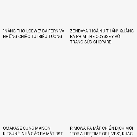
“NÀNG THƠ LOEWE” BAIFERN VÀ
ZENDAYA “HOÁ NỮ THẦN”, QUẢNG
NHỮNG CHIẾC TÚI BIỂU TƯỢNG
BÁ PHIM THE ODYSSEY VỚI
TRANG SỨC CHOPARD
OMAKASE CÙNG MAISON
RIMOWA RA MẮT CHIẾN DỊCH MỚI
KITSUNÉ: NHÀ CÁO RA MẮT BST
“FOR A LIFETIME OF LIVES”, KHẮC