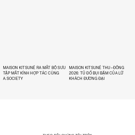
MAISON KITSUNÉ RA MẮT BỘ SƯU
MAISON KITSUNÉ THU–ĐÔNG
TẬP MẮT KÍNH HỢP TÁC CÙNG
2026: TỦ ĐỒ BỤI BẶM CỦA LỮ
A.SOCIETY
KHÁCH ĐƯƠNG ĐẠI