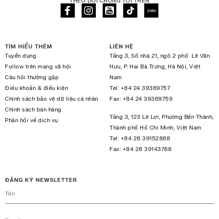
THEO DÕI CHÚNG TÔI TRÊN
TÌM HIỂU THÊM
LIÊN HỆ
Tuyển dụng
Tầng 3, Số nhà 21, ngõ 2 phố Lê Văn
Follow trên mạng xã hội
Hưu, P. Hai Bà Trưng, Hà Nội, Việt
Câu hỏi thường gặp
Nam
Điều khoản & điều kiện
Tel:
+84 24 39369757
Chính sách bảo vệ dữ liệu cá nhân
Fax:
+84 24 39369759
Chính sách bán hàng
Tầng 3, 123 Lê Lợi, Phường Bến Thành,
Phản hồi về dịch vụ
Thành phố Hồ Chí Minh, Việt Nam
Tel:
+84 28 39152868
Fax:
+84 28 39143768
ĐĂNG KÝ NEWSLETTER