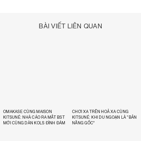
BÀI VIẾT LIÊN QUAN
OMAKASE CÙNG MAISON
CHƠI XA TRÊN HOẢ XA CÙNG
KITSUNÉ: NHÀ CÁO RA MẮT BST
KITSUNÉ: KHI DU NGOẠN LÀ “BẢN
MỚI CÙNG DÀN KOLS ĐÌNH ĐÁM
NĂNG GỐC”