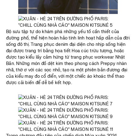
Bộ sưu tập tự do khám phá những yếu tố cần thiết của
đường phố, thể hiện hoàn hảo tính linh hoạt hấp dẫn của đời
sống đô thị. Trang phục denim đại diện cho nhịp sống hiện
đại được trang trí bằng họa tiết Hoa cúc trừu tượng, hoặc
được tạo kiểu lấy cảm hứng từ trang phục workwear Nhật
Bản. Những món đồ dệt kim theo phong cách Preppy nhàn
nhã, thờ ơ với các sọc nhỏ, tạo ra một phiên bản đương đại
của kiểu may đo cổ điển, với một chiếc áo khoác thể thao
được cải biến để dễ bề kết hợp.
Trong chương đầu tiên của chiến dịch Mùa xuân 2024,