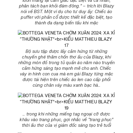
luôn mang lại cảm giác đặc biệt và cá nhân,
phân tách bạn khỏi đám đông.” – trích lời Blazy
nói về BST. Một ví dụ cho tư duy ấy: Chiếc áo
puffer với phần cổ được thiết kế đặc biệt, tạo
thành đa dạng biến tấu khi mặc
Bộ sưu tập được lấy cảm hứng từ những
chuyến ghé thăm chốn thơ ấu của Blazy, khi
những món đồ trong tủ quần áo năm nào truyền
cảm hứng sáng tạo mạnh mẽ cho anh. Chiếc
váy in hình con cua mà em gái Blazy từng mặc
được tái hiện trên chiếc áo len cao cấp phối
cùng chân váy màu xanh bạc hà…
… trong khi những miếng tag ngoại cỡ được
khâu vào trang phục, gợi nhắc về “trang phục”
thời ấu thơ của vị giám đốc sáng tạo trẻ tuổi