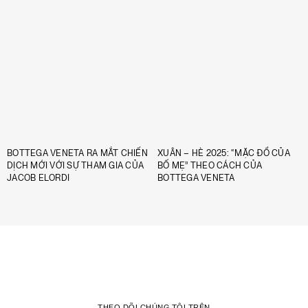
BOTTEGA VENETA RA MẮT CHIẾN
XUÂN – HÈ 2025: “MẶC ĐỒ CỦA
DỊCH MỚI VỚI SỰ THAM GIA CỦA
BỐ MẸ” THEO CÁCH CỦA
JACOB ELORDI
BOTTEGA VENETA
THEO DÕI CHÚNG TÔI TRÊN