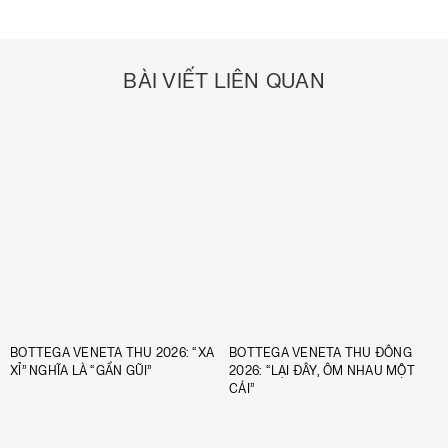
BÀI VIẾT LIÊN QUAN
BOTTEGA VENETA THU 2026: “XA
BOTTEGA VENETA THU ĐÔNG
XỈ” NGHĨA LÀ “GẦN GŨI”
2026: “LẠI ĐÂY, ÔM NHAU MỘT
CÁI”