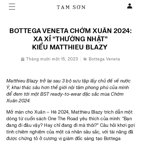
BOTTEGA VENETA CHỚM XUÂN 2024:
XA XỈ “THƯỜNG NHẬT”
KIỂU MATTHIEU BLAZY
Tháng mười một 15, 2023
Bottega Veneta
Matthieu Blazy trở lại sau 3 bộ sưu tập lấy chủ đề về nước
Ý, khai thác sâu hơn thế giới nội tâm phong phú của mình
để đem tới một BST ready-to-wear đặc sắc mùa Chớm
Xuân 2024.
Mở màn cho Xuân – Hè 2024, Matthieu Blazy trích dẫn một
dòng từ cuốn sách One The Road yêu thích của mình: “Bạn
đang đi đâu vậy? Hay chỉ đang đi mà thôi?” Câu hỏi khơi gợi
tính chiêm nghiệm của một cá nhân sâu sắc, với tài năng đã
được chứng tỏ ở cương vị giám đốc sáng tạo Bottega