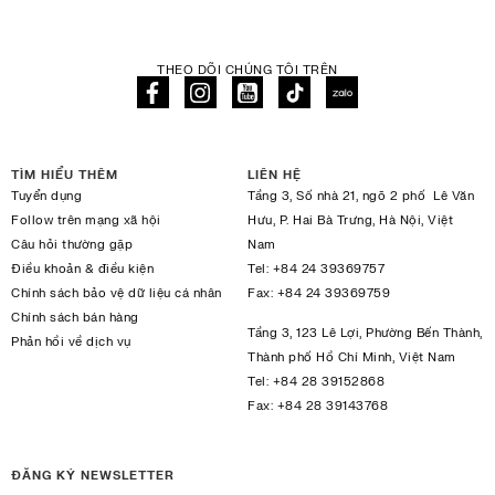
THEO DÕI CHÚNG TÔI TRÊN
TÌM HIỂU THÊM
LIÊN HỆ
Tuyển dụng
Tầng 3, Số nhà 21, ngõ 2 phố Lê Văn
Follow trên mạng xã hội
Hưu, P. Hai Bà Trưng, Hà Nội, Việt
Câu hỏi thường gặp
Nam
Điều khoản & điều kiện
Tel:
+84 24 39369757
Chính sách bảo vệ dữ liệu cá nhân
Fax:
+84 24 39369759
Chính sách bán hàng
Tầng 3, 123 Lê Lợi, Phường Bến Thành,
Phản hồi về dịch vụ
Thành phố Hồ Chí Minh, Việt Nam
Tel:
+84 28 39152868
Fax:
+84 28 39143768
ĐĂNG KÝ NEWSLETTER