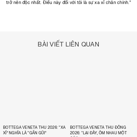
trở nên độc nhất. Điều này đối với tôi là sự xa xỉ chân chính.”
BÀI VIẾT LIÊN QUAN
BOTTEGA VENETA THU 2026: “XA
BOTTEGA VENETA THU ĐÔNG
XỈ” NGHĨA LÀ “GẦN GŨI”
2026: “LẠI ĐÂY, ÔM NHAU MỘT