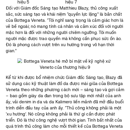
Đối với Giám đốc Sáng tạo Matthieu Blazy, thủ công xuất
sắc, sức sáng tạo và khái niệm “quyền lực lặng” là bản chất
của Bottega Veneta. “Tôi nghĩ sang trọng là cảm giác hơn là
vẻ bề ngoài; nó mang tính cá nhân và cảm xúc đối với người
mặc hơn là đối với những người chiêm ngưỡng. Tôi muốn
người mặc được trao quyền mà không cần phục sức ồn ào.
Đó là phong cách vượt trên xu hướng trong vô hạn thời
gian.”
Kể từ khi được bổ nhiệm chức Giám đốc Sáng tạo, Blazy đã
sử dụng các kỹ thuật làm đồ da được mài giũa của Bottega
Veneta theo những phương cách mới – sáng tạo và gợi cảm
– bao gồm giày da đan trong bộ sưu tập mới nhất của anh
ấy, vải denim in da và da Kalimero liền mảnh đã mở đầu buổi
trình diễn đầu tay của anh ấy. “Thủ công không phải là một
‘xu hướng’. Nó cũng không phải là thứ gì cần được phát
triển. Đó là thứ công nghệ vượt thời gian. Tính bất nhất của
quá trình thủ công làm cho mỗi thiết kế của Bottega Veneta