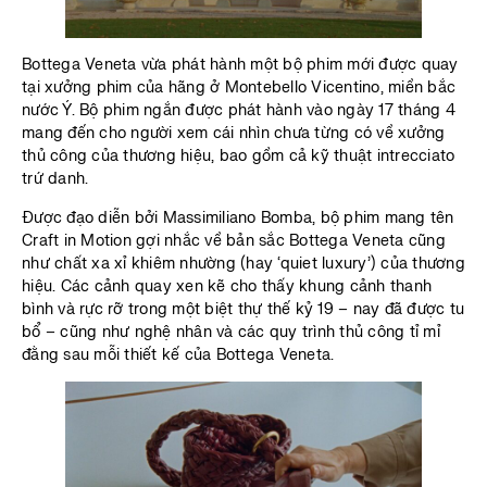
Bottega Veneta vừa phát hành một bộ phim mới được quay
tại xưởng phim của hãng ở Montebello Vicentino, miền bắc
nước Ý. Bộ phim ngắn được phát hành vào ngày 17 tháng 4
mang đến cho người xem cái nhìn chưa từng có về xưởng
thủ công của thương hiệu, bao gồm cả kỹ thuật intrecciato
trứ danh.
Được đạo diễn bởi Massimiliano Bomba, bộ phim mang tên
Craft in Motion gợi nhắc về bản sắc Bottega Veneta cũng
như chất xa xỉ khiêm nhường (hay ‘quiet luxury’) của thương
hiệu. Các cảnh quay xen kẽ cho thấy khung cảnh thanh
bình và rực rỡ trong một biệt thự thế kỷ 19 – nay đã được tu
bổ – cũng như nghệ nhân và các quy trình thủ công tỉ mỉ
đằng sau mỗi thiết kế của Bottega Veneta.