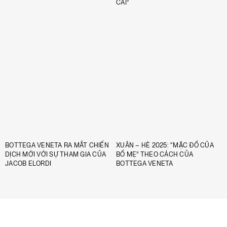
CÁI”
BOTTEGA VENETA RA MẮT CHIẾN
XUÂN – HÈ 2025: “MẶC ĐỒ CỦA
DỊCH MỚI VỚI SỰ THAM GIA CỦA
BỐ MẸ” THEO CÁCH CỦA
JACOB ELORDI
BOTTEGA VENETA