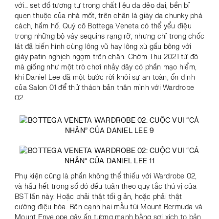
với… set đồ tương tự trong chất liệu da dẻo dai, bền bỉ
quen thuộc của nhà mốt, trên chân là giày da chunky phá
cách, hầm hố. Quý cô Bottega Veneta có thể yểu điệu
trong những bộ váy sequins rạng rỡ, nhưng chỉ trong chốc
lát đã biến hình cùng lông vũ hay lông xù gấu bông với
giày patin nghịch ngợm trên chân. Chớm Thu 2021 từ đó
mà giống như một trò chơi nhảy dây có phần mạo hiểm,
khi Daniel Lee đã một bước rời khỏi sự an toàn, ổn định
của Salon 01 để thử thách bản thân mình với Wardrobe
02.
Phụ kiện cũng là phần không thể thiếu với Wardrobe 02,
và hầu hết trong số đó đều tuân theo quy tắc thú vị của
BST lần này: Hoặc phải thật tối giản, hoặc phải thật
cường điệu hóa. Bên cạnh hai mẫu túi Mount Bermuda và
Mount Envelope gây ấn tượng mạnh bằng sợi xích to bản