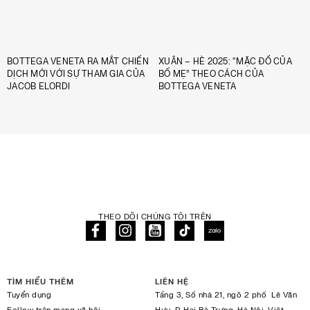
BOTTEGA VENETA RA MẮT CHIẾN
XUÂN – HÈ 2025: “MẶC ĐỒ CỦA
DỊCH MỚI VỚI SỰ THAM GIA CỦA
BỐ MẸ” THEO CÁCH CỦA
JACOB ELORDI
BOTTEGA VENETA
THEO DÕI CHÚNG TÔI TRÊN
TÌM HIỂU THÊM
LIÊN HỆ
Tuyển dụng
Tầng 3, Số nhà 21, ngõ 2 phố Lê Văn