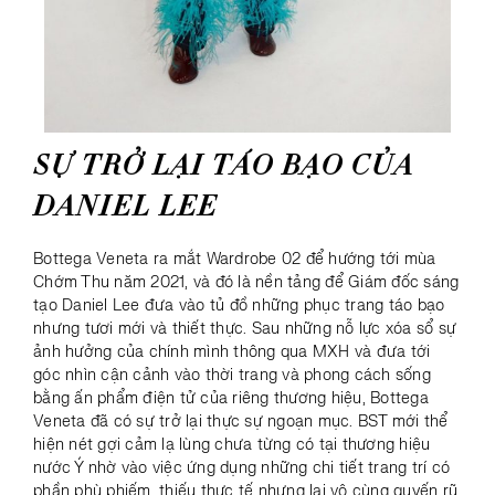
SỰ TRỞ LẠI TÁO BẠO CỦA
DANIEL LEE
Bottega Veneta ra mắt Wardrobe 02 để hướng tới mùa
Chớm Thu năm 2021, và đó là nền tảng để Giám đốc sáng
tạo Daniel Lee đưa vào tủ đồ những phục trang táo bạo
nhưng tươi mới và thiết thực. Sau những nỗ lực xóa sổ sự
ảnh hưởng của chính mình thông qua MXH và đưa tới
góc nhìn cận cảnh vào thời trang và phong cách sống
bằng ấn phẩm điện tử của riêng thương hiệu, Bottega
Veneta đã có sự trở lại thực sự ngoạn mục. BST mới thể
hiện nét gợi cảm lạ lùng chưa từng có tại thương hiệu
nước Ý nhờ vào việc ứng dụng những chi tiết trang trí có
phần phù phiếm, thiếu thực tế nhưng lại vô cùng quyến rũ.