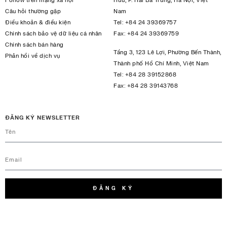
Follow trên mạng xã hội
Hưu, P. Hai Bà Trưng, Hà Nội, Việt
Câu hỏi thường gặp
Nam
Điều khoản & điều kiện
Tel:
+84 24 39369757
Chính sách bảo vệ dữ liệu cá nhân
Fax:
+84 24 39369759
Chính sách bán hàng
Tầng 3, 123 Lê Lợi, Phường Bến Thành,
Phản hồi về dịch vụ
Thành phố Hồ Chí Minh, Việt Nam
Tel:
+84 28 39152868
Fax:
+84 28 39143768
ĐĂNG KÝ NEWSLETTER
ĐĂNG KÝ