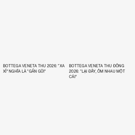
BOTTEGA VENETA THU 2026: “XA
BOTTEGA VENETA THU ĐÔNG
XỈ” NGHĨA LÀ “GẦN GŨI”
2026: “LẠI ĐÂY, ÔM NHAU MỘT
CÁI”