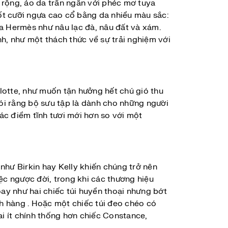
rộng, áo da trần ngắn với phéc mơ tuya
bốt cưỡi ngựa cao cổ bằng da nhiều màu sắc:
 Hermès như nâu lạc đà, nâu đất và xám.
nh, như một thách thức về sự trải nghiệm với
lotte, như muốn tận hưởng hết chú gió thu
ói rằng bộ sưu tập là dành cho những người
iác điềm tĩnh tươi mới hơn so với một
 như Birkin hay Kelly khiến chúng trở nên
c ngược đời, trong khi các thương hiệu
oay như hai chiếc túi huyền thoại nhưng bớt
ch hàng . Hoặc một chiếc túi đeo chéo có
ai ít chính thống hơn chiếc Constance,