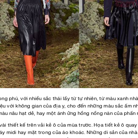
 phú, với nhiều sắc thái lấy từ tự nhiên, từ màu xanh nhà
ệu với không gian của địa y, cho đến những màu sắc ấm nh
 màu nâu hạt dẻ, hay một ánh ửng hồng nồng nàn của phấn 
i thiết kế trên vải kẻ ô của mùa trước. Họa tiết kẻ ô quay 
váy midi hay mặt trong của áo khoác. Những di sản của nh