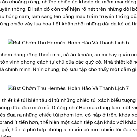
 áo choàng rộng, những chiếc áo khoác da mềm mại dáng 
uyền thống. Di sản đó còn thể hiện rõ nét trên những đôi 
u hồng cam, làm sáng lên bảng màu trầm truyền thống của
hững chiếc váy lụa họa tiết khăn phối những dải da kẻ cá tí
phom dáng rộng thoải mái, cả áo khoác, sơ mi hay quần cu
ôn vinh phong cách tự chủ của các quý cô. Nhà thiết kế n
n là chính mình. Nhìn chung, bộ sưu tập cho thấy một cảm g
thiết kế túi biến tấu đi từ những chiếc túi xách biểu tượng
n cứng độc đáo mới mẻ. Dường như Hermès đang làm một việ
ès đưa ra những chiếc túi phom lớn, có nắp ở trên, khóa x
rand ít tiền hơn, thể hiện một cách tiếp cận khác với khá
 giỏ, hẳn là phù hợp những ai muốn có một chiếc túi đeo v
 kém.