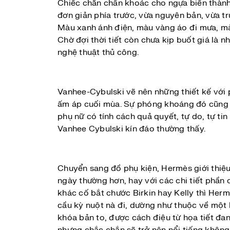
Chiếc chăn chần khoác cho ngựa biến thành
đơn giản phía trước, vừa nguyên bản, vừa tr
Màu xanh ánh điện, màu vàng áo đi mưa, mà
Chờ đợi thời tiết còn chưa kịp buốt giá là n
nghệ thuật thủ công.
Vanhee-Cybulski vẽ nên những thiết kế với 
ấm áp cuối mùa. Sự phóng khoáng đó cũng t
phụ nữ có tính cách quả quyết, tự do, tự ti
Vanhee Cybulski kín đáo thường thấy.
Chuyển sang đồ phụ kiện, Hermès giới thiệu 
ngày thường hơn, hay với các chi tiết phầ
khác cố bắt chước Birkin hay Kelly thì Herm
cầu kỳ nuột nà đi, dường như thuộc về một b
khóa bản to, được cách điệu từ họa tiết đan
nhưng chắc chắn sẽ trở nên nổi tiếng không