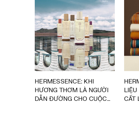
HERMESSENCE: KHI
HERM
HƯƠNG THƠM LÀ NGƯỜI
LIỆU
DẪN ĐƯỜNG CHO CUỘC
CẤT 
DU HÀNH CỦA XÚC CẢM