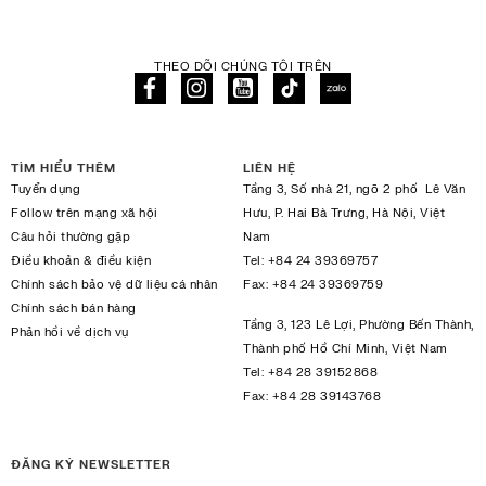
THEO DÕI CHÚNG TÔI TRÊN
TÌM HIỂU THÊM
LIÊN HỆ
Tuyển dụng
Tầng 3, Số nhà 21, ngõ 2 phố Lê Văn
Follow trên mạng xã hội
Hưu, P. Hai Bà Trưng, Hà Nội, Việt
Câu hỏi thường gặp
Nam
Điều khoản & điều kiện
Tel:
+84 24 39369757
Chính sách bảo vệ dữ liệu cá nhân
Fax:
+84 24 39369759
Chính sách bán hàng
Tầng 3, 123 Lê Lợi, Phường Bến Thành,
Phản hồi về dịch vụ
Thành phố Hồ Chí Minh, Việt Nam
Tel:
+84 28 39152868
Fax:
+84 28 39143768
ĐĂNG KÝ NEWSLETTER