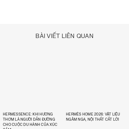
BÀI VIẾT LIÊN QUAN
HERMESSENCE: KHI HƯƠNG
HERMÈS HOME 2026: VẬT LIỆU
THƠM LÀ NGƯỜI DẪN ĐƯỜNG
NGÂM NGA, NỘI THẤT CẤT LỜI
CHO CUỘC DU HÀNH CỦA XÚC