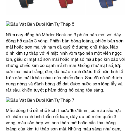
Năm nay đồng hồ Médor Rock có 3 phiên bản mới với dây
đồng hồ quấn 3 vòng: Phiên bản bóng loáng, phiên bản sơn
mài hoặc sơn mài và nạm đá quý ở đường chữ thập. Nắp
đinh kim tự tháp với 4 mặt hình vòm tạo nên một viên ngọc
lớn, giấu đi mặt số sơn mài hoặc mặt số màu bạc kín đáo với
những chiếc kim có cạnh mảnh mai. Giống như mặt số, lớp
sơn mài màu trắng, đen, đỏ hoặc xanh được thể hiện tinh tế
trên các mặt khác nhau của chiếc đinh. Sau đó nó sẽ được
nung nóng và đánh bóng để đạt được nước sơn lộng lẫy và
rất sâu, khiến tuyệt phẩm đồng hồ càng tỏa sáng.
Mẫu đồng hồ rất nhỏ kích thước 16x16mm, có màu sắc rực
rỡ nhấn mạnh tinh thần nổi loạn, dây da bê mềm quấn 3
vòng, màu sắc hợp với ánh thép mờ hoặc sắc thái bóng
loáng của kim tự tháp sơn mài. Những màu sáng như cam,