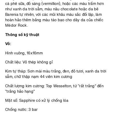
cà phê sữa, đỏ sáng (vermillion), hoặc các màu trầm hơn
như xanh da trời sẫm, màu nâu chocolate hoặc da bê
Barenia tự nhiên, với các mũi khâu màu sắc đối lập, làm
hoàn hảo thêm bảng màu táo bạo cho dây da của chiếc
Médor Rock.
Thông số kỹ thuật
Vỏ:
Hình vuông, 16x16mm
Chất liệu: Vỏ thép không gỉ
Kim tự tháp: Sơn mài màu trắng, đen, đỏ tươi, xanh da trời
sẫm, chữ thập nạm 44 viên kim cương
Chất lượng kim cương: Top Wesselton, từ “rất trắng” đến
“trắng hảo hạng”
Mặt số: Sapphire có xử lý chống lóa
Chống nước: 3 bar