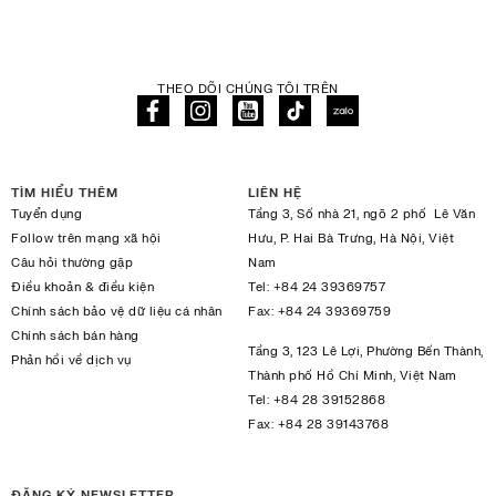
THEO DÕI CHÚNG TÔI TRÊN
TÌM HIỂU THÊM
LIÊN HỆ
Tuyển dụng
Tầng 3, Số nhà 21, ngõ 2 phố Lê Văn
Follow trên mạng xã hội
Hưu, P. Hai Bà Trưng, Hà Nội, Việt
Câu hỏi thường gặp
Nam
Điều khoản & điều kiện
Tel:
+84 24 39369757
Chính sách bảo vệ dữ liệu cá nhân
Fax:
+84 24 39369759
Chính sách bán hàng
Tầng 3, 123 Lê Lợi, Phường Bến Thành,
Phản hồi về dịch vụ
Thành phố Hồ Chí Minh, Việt Nam
Tel:
+84 28 39152868
Fax:
+84 28 39143768
ĐĂNG KÝ NEWSLETTER