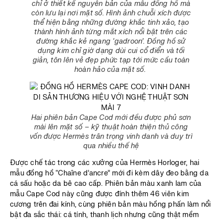
chỉ ở thiết kế nguyên bản của mẫu đồng hồ mà
còn lưu lại nơi mặt số. Hình ảnh chuỗi xích được
thể hiện bằng những đường khắc tinh xảo, tạo
thành hình ảnh từng mắt xích nổi bật trên các
đường khắc kẻ ngang ‘gadroon’. Đồng hồ sử
dụng kim chỉ giờ dạng dùi cui cổ điển và tối
giản, tôn lên vẻ đẹp phức tạp tới mức cầu toàn
hoàn hảo của mặt số.
Hai phiên bản Cape Cod mới đều được phủ sơn
mài lên mặt số – kỹ thuật hoàn thiện thủ công
vốn được Hermès trân trọng vinh danh và duy trì
qua nhiều thế hệ
Được chế tác trong các xưởng của Hermès Horloger, hai
mẫu đồng hồ “Chaîne d’ancre” mới đi kèm dây đeo bằng da
cá sấu hoặc da bê cao cấp. Phiên bản màu xanh lam của
mẫu Cape Cod này cũng được đính thêm 46 viên kim
cương trên đai kính, cùng phiên bản màu hồng phấn làm nổi
bật đa sắc thái: cá tính, thanh lịch nhưng cũng thật mềm