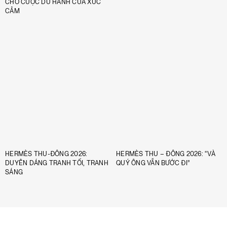
CHO CUỘC DU HÀNH CỦA XÚC
CẢM
HERMÈS THU-ĐÔNG 2026:
HERMÈS THU – ĐÔNG 2026: “VÀ
DUYÊN DÁNG TRANH TỐI, TRANH
QUÝ ÔNG VẪN BƯỚC ĐI”
SÁNG