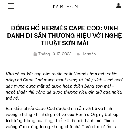
ĐỒNG HỒ HERMÈS CAPE COD: VINH
DANH DI SẢN THƯƠNG HIỆU VỚI NGHỆ
THUẬT SƠN MÀI
Tháng 10 17, 2023
Hermès
Khó có sự kết hợp nào thuần chất Hermès hơn một chiếc
đồng hồ Cape Cod mang motif trang trí “dây xích – mỏ neo”
đặc trưng cùng mặt số được hoàn thiện bằng sơn mài –
nghệ thuật thủ công đã được thương hiệu gìn giữ qua nhiều
thế hệ.
Ban đầu, chiếc Cape Cod được định sẵn với bộ vỏ hình
vuông, nhưng khi những nét vẽ của Henri d’Origny bắt kịp
trí tưởng tượng của ông, thiết kế đã trở thành một “hình
vuông được lồng trong khung chữ nhật”. Vào thời điểm ra