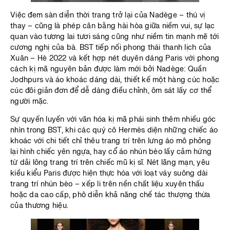
Việc đem sàn diễn thời trang trở lại của Nadège – thú vị
thay – cũng là phép cân bằng hài hòa giữa niềm vui, sự lạc
quan vào tương lai tươi sáng cũng như niềm tin mạnh mẽ tới
cương nghị của bà. BST tiếp nối phong thái thanh lịch của
Xuân – Hè 2022 và kết hợp nét duyên dáng Paris với phong
cách kị mã nguyên bản được làm mới bởi Nadège: Quần
Jodhpurs và áo khoác dáng dài, thiết kế một hàng cúc hoặc
cúc đôi giản đơn để dễ dàng điều chỉnh, ôm sát lấy cơ thể
người mặc.
Sự quyến luyến với văn hóa kị mã phái sinh thêm nhiều góc
nhìn trong BST, khi các quý cô Hermès diện những chiếc áo
khoác với chi tiết chỉ thêu trang trí trên lưng áo mô phỏng
lại hình chiếc yên ngựa, hay cổ áo nhún bèo lấy cảm hứng
từ dải lông trang trí trên chiếc mũ kị sĩ. Nét lãng mạn, yêu
kiều kiểu Paris được hiện thực hóa với loạt váy suông dài
trang trí nhún bèo – xếp li trên nền chất liệu xuyên thấu
hoặc da cao cấp, phô diễn khả năng chế tác thượng thừa
của thương hiệu.