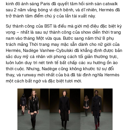
kinh đô ánh sáng Paris đã quyết tâm hồi sinh sàn catwalk
sau 2 năm vắng bóng vì dịch bệnh, và dĩ nhiên, Hermès đã
trở thành tâm điểm chú ý của lần tài xuất này.
Sự thành công của BST là điều mà giới mộ điệu đặc biệt kỳ
vọng – nhất là sau sự thành công của show diễn thời trang
nam vào tháng Một vừa qua. Bước sang năm thứ 8 phụ
trách mảng Thời trang may mặc sẵn dành cho nữ giới của
Hermès, Nadège Vanhee-Cybulski đã khẳng định được bản
sắc duy mỹ cá nhân với phong cách tối giản thường trực,
luôn luôn duy trì nét tinh tế bất chấp các xu hướng ồn ào
thời cuộc. Nhưng, Nadège cũng không khước từ sự đổi
thay, và runway mới nhất của bà đã tái định nghĩa Hermès
một cách bất ngờ và đặc biệt tươi mới.