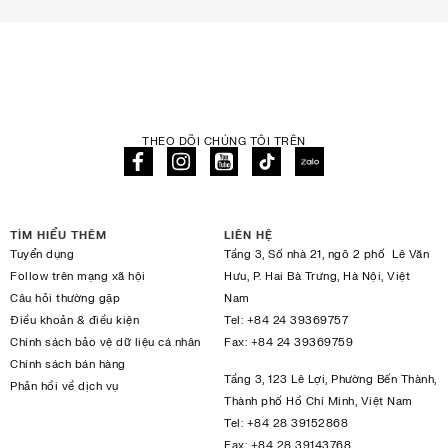
THEO DÕI CHÚNG TÔI TRÊN
TÌM HIỂU THÊM
LIÊN HỆ
Tuyển dụng
Tầng 3, Số nhà 21, ngõ 2 phố Lê Văn
Follow trên mạng xã hội
Hưu, P. Hai Bà Trưng, Hà Nội, Việt
Câu hỏi thường gặp
Nam
Điều khoản & điều kiện
Tel:
+84 24 39369757
Chính sách bảo vệ dữ liệu cá nhân
Fax:
+84 24 39369759
Chính sách bán hàng
Tầng 3, 123 Lê Lợi, Phường Bến Thành,
Phản hồi về dịch vụ
Thành phố Hồ Chí Minh, Việt Nam
Tel:
+84 28 39152868
Fax:
+84 28 39143768