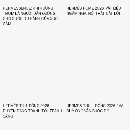
HERMESSENCE: KHI HƯƠNG
HERMÈS HOME 2026: VẬT LIỆU
THƠM LÀ NGƯỜI DẪN ĐƯỜNG
NGÂM NGA, NỘI THẤT CẤT LỜI
CHO CUỘC DU HÀNH CỦA XÚC
CẢM
HERMÈS THU-ĐÔNG 2026:
HERMÈS THU – ĐÔNG 2026: “VÀ
DUYÊN DÁNG TRANH TỐI, TRANH
QUÝ ÔNG VẪN BƯỚC ĐI”
SÁNG