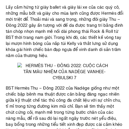
Lấy cảm hứng từ giày ballet và giày lái xe của các quý cô,
những mẫu bốt và giày cho mùa lạnh cũng được Hermès đổi
mới triệt để. Thoải mái và sang trọng, những đôi giày Thu –
Đông 2022 gây ấn tượng với đế da được trang trí bằng đinh
tán chóp nhọn mạnh mẽ nối dài phong thái Rock & Roll từ
BST thời trang nam giới. Trong khi đó, các thiết kế vòng tay
lại mượn hình bóng của nắp túi Kelly và thắt lưng sử dụng
khóa gài hình chiếc bàn đạp ngựa để vinh danh di sản trăm
năm của thương hiệu.
BST Hermès Thu – Đông 2022 của Nadège giống như một
chiếc bập bênh ma thuật được cân bằng đáng ngạc nhiên
giữa kỹ thuật chế tác thủ công đa chất liệu với sự chỉn chu,
tỉ mỉ trong từng đường kim mũi chỉ. Bạn sẽ tìm thấy một
chút cứng cỏi, mạnh mẽ trong từng bước chân của các
nàng mẫu, để rồi sau đó lại ngất ngây trước nét yểu điệu,
bay bổng trong những tiểu tiết xinh đẹp được cài cắm khéo