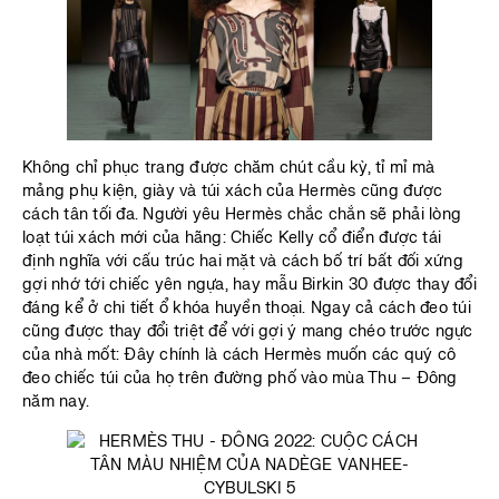
Không chỉ phục trang được chăm chút cầu kỳ, tỉ mỉ mà
mảng phụ kiện, giày và túi xách của Hermès cũng được
cách tân tối đa. Người yêu Hermès chắc chắn sẽ phải lòng
loạt túi xách mới của hãng: Chiếc Kelly cổ điển được tái
định nghĩa với cấu trúc hai mặt và cách bố trí bất đối xứng
gợi nhớ tới chiếc yên ngựa, hay mẫu Birkin 30 được thay đổi
đáng kể ở chi tiết ổ khóa huyền thoại. Ngay cả cách đeo túi
cũng được thay đổi triệt để với gợi ý mang chéo trước ngực
của nhà mốt: Đây chính là cách Hermès muốn các quý cô
đeo chiếc túi của họ trên đường phố vào mùa Thu – Đông
năm nay.