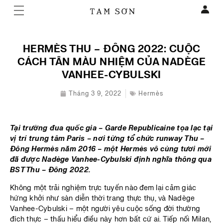
HERMÈS THU – ĐÔNG 2022: CUỘC
CÁCH TÂN MÀU NHIỆM CỦA NADÈGE
VANHEE-CYBULSKI
Tháng 3 9, 2022
Hermès
Tại trường đua quốc gia – Garde Republicaine tọa lạc tại
vị trí trung tâm Paris – nơi từng tổ chức runway Thu –
Đông Hermès năm 2016 – một Hermès vô cùng tươi mới
đã được Nadège Vanhee-Cybulski định nghĩa thông qua
BST Thu – Đông 2022.
Không một trải nghiệm trực tuyến nào đem lại cảm giác
hứng khởi như sàn diễn thời trang thực thụ, và Nadège
Vanhee-Cybulski – một người yêu cuộc sống đời thường
đích thực – thấu hiểu điều này hơn bất cứ ai. Tiếp nối Milan,