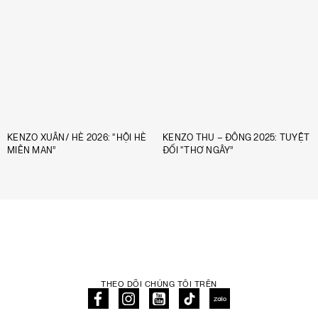
KENZO XUÂN/ HÈ 2026: “HỘI HÈ
KENZO THU – ĐÔNG 2025: TUYỆT
MIÊN MAN”
ĐỐI “THƠ NGÂY”
THEO DÕI CHÚNG TÔI TRÊN