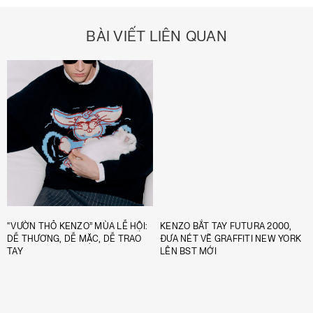
BÀI VIẾT LIÊN QUAN
“VƯỜN THỎ KENZO” MÙA LỄ HỘI:
KENZO BẮT TAY FUTURA 2000,
DỄ THƯƠNG, DỄ MẶC, DỄ TRAO
ĐƯA NÉT VẼ GRAFFITI NEW YORK
TAY
LÊN BST MỚI