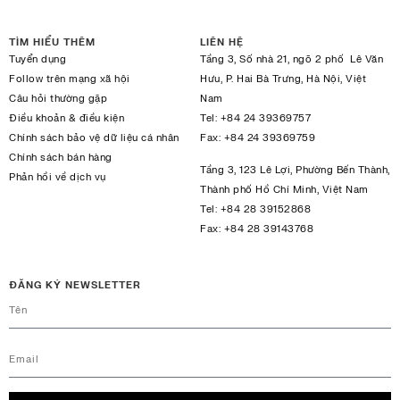
TÌM HIỂU THÊM
LIÊN HỆ
Tuyển dụng
Tầng 3, Số nhà 21, ngõ 2 phố Lê Văn
Follow trên mạng xã hội
Hưu, P. Hai Bà Trưng, Hà Nội, Việt
Câu hỏi thường gặp
Nam
Điều khoản & điều kiện
Tel:
+84 24 39369757
Chính sách bảo vệ dữ liệu cá nhân
Fax:
+84 24 39369759
Chính sách bán hàng
Tầng 3, 123 Lê Lợi, Phường Bến Thành,
Phản hồi về dịch vụ
Thành phố Hồ Chí Minh, Việt Nam
Tel:
+84 28 39152868
Fax:
+84 28 39143768
ĐĂNG KÝ NEWSLETTER