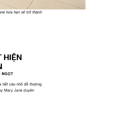
uné hứa hẹn sẽ trở thành
 HIỆN
N
O NGỌT
a tiết cáo nhỏ dễ thương
iày Mary Jane duyên