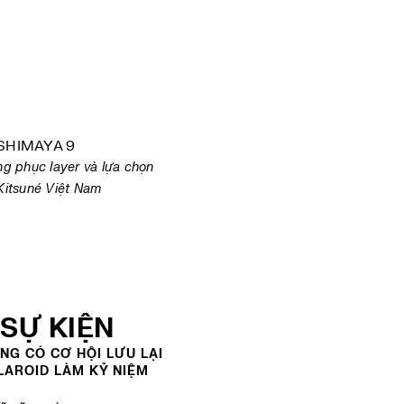
g phục layer và lựa chọn
Kitsuné Việt Nam
SỰ KIỆN
NG CÓ CƠ HỘI LƯU LẠI
LAROID LÀM KỶ NIỆM