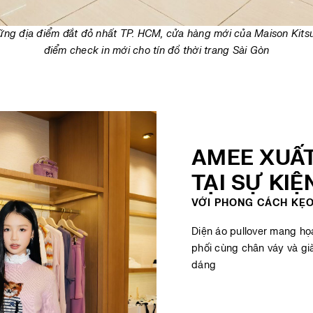
hững địa điểm đắt đỏ nhất TP. HCM, cửa hàng mới của Maison Kits
điểm check in mới cho tín đồ thời trang Sài Gòn
AMEE XUẤT
TẠI SỰ KIỆ
VỚI PHONG CÁCH KẸ
Diện áo pullover mang họ
phối cùng chân váy và g
dáng