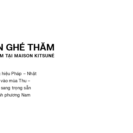
N GHÉ THĂM
M TẠI MAISON KITSUNÉ
 hiệu Pháp – Nhật
c vào mùa Thu –
 sang trọng sẵn
ạnh phương Nam