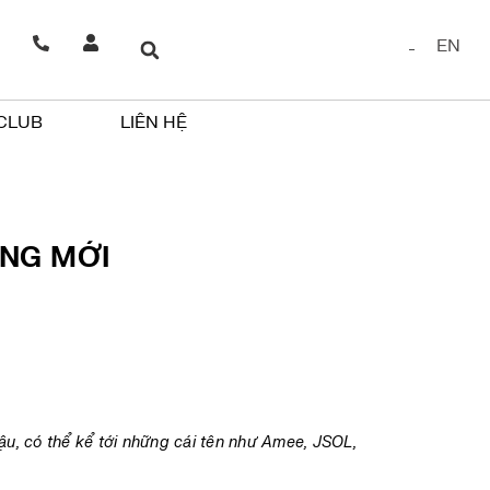
EN
 CLUB
LIÊN HỆ
ÀNG MỚI
ậu, có thể kể tới những cái tên như Amee, JSOL,