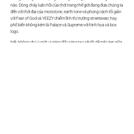
nào. Dòng chảy luân hồi của thời trang thế giới đang đưa chúng ta
đến với thời đại của monotone, earth tone và phong cách tối giản
với Fear of God và YEEZY chiếm lĩnh thị trường streetwear; hay
phổ biến không kém là Palace và Supreme với hình họa và box
logo.
Nếu không chú ý, một vị giám đốc sáng tạo sẽ rất dễ mắc kẹt giữa
hai xu hướng này (và đáng tiếc thay, người tiền nhiệm Felipe
Oliveira Baptista đã mất khá nhiều thời gian loay hoay như vậy).
Nằm ở một giao điểm hài hòa của thời trang đường phố và cách
sử dụng màu sắc mang đậm ảnh hưởng từ pop-art, BAPE và
Human Made của Nigo đã có nhiều năm gây dựng dấu ấn thương
hiệu với nhiều nét tương đồng cùng KENZO, và khuôn mẫu điển
hình này có lẽ sẽ tiếp tục được anh đem về ngôi nhà mới của mình
– nhân danh Takada Kenzo và nét dị biệt đáng yêu của
streetwear Á Đông.