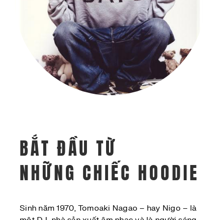
BẮT ĐẦU TỪ
NHỮNG CHIẾC HOODIE
Sinh năm 1970, Tomoaki Nagao – hay Nigo – là
một DJ, nhà sản xuất âm nhạc và là người sáng