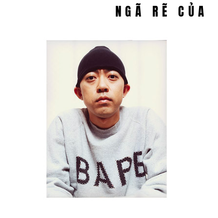
NGÃ RẼ CỦA