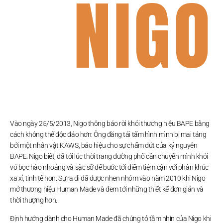
NIGO
Vào ngày 25/5/2013, Nigo thông báo rời khỏi thương hiệu BAPE bằng
cách không thể độc đáo hơn: Ông đăng tải tấm hình mình bị mai táng
bởi một nhân vật KAWS, báo hiệu cho sự chấm dứt của kỷ nguyên
BAPE. Nigo biết, đã tới lúc thời trang đường phố cần chuyển mình khỏi
vỏ bọc hào nhoáng và sặc sỡ để bước tới điểm tiệm cận với phân khúc
xa xỉ, tinh tế hơn. Sự ra đi đã được nhen nhóm vào năm 2010 khi Nigo
mở thương hiệu Human Made và đem tới những thiết kế đơn giản và
thời thượng hơn.
Định hướng dành cho Human Made đã chứng tỏ tầm nhìn của Nigo khi