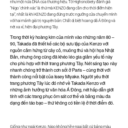
như một nửa DNA của thương hiệu. Tờ Highsnobiety đánh giá
“Nigo ‘chính xác’ là thứ mà KENZO đang cần cho thời điểm hiện
tại”, nhất là khi KENZO đang đứng trước ngưỡng cửa chuyển mình
với hai mảnh giá trị nguyên bản: Chất dị biệt hoang dã Á Đông và
nét xa xỉ, hiện đại phương Tây.
Trong thời kỳ hoàng kim của mình vào những năm 80 –
90, Takada đã thiết kế các bộ sưu tập của Kenzo với
nguồn cảm hứng từ cây cỏ, muông thú và hội họa Nhật
Bản, nhưng ông cũng đã khéo léo gia giảm yếu tố này
cho phù hợp với thời trang phương Tây. Nét sáng tạo này
nhanh chóng trở thành cơn sốt ở Paris – cùng thời với
thành công nổi bật của Issey Miyake. Người yêu thời
trang phương Tây lúc đó nhớ về Takada Kenzo với
những ảnh hưởng từ văn hóa Á Đông, nét hấp dẫn giới
tính với các trang phục ôm sát cơ thể và bảng màu đa
dạng đến táo bạo – thứ không có tiền lệ ở thời điểm đó.
Giống như ngài Kenzo, Nigo không hề e ngại bất cứ bảng màu