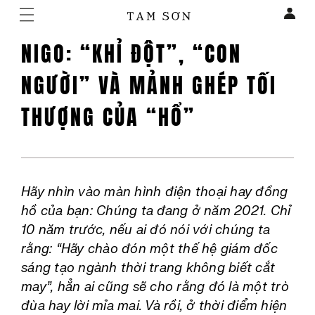
NIGO: “KHỈ ĐỘT”, “CON
NGƯỜI” VÀ MẢNH GHÉP TỐI
THƯỢNG CỦA “HỔ”
Hãy nhìn vào màn hình điện thoại hay đồng
hồ của bạn: Chúng ta đang ở năm 2021. Chỉ
10 năm trước, nếu ai đó nói với chúng ta
rằng: “Hãy chào đón một thế hệ giám đốc
sáng tạo ngành thời trang không biết cắt
may”, hẳn ai cũng sẽ cho rằng đó là một trò
đùa hay lời mỉa mai. Và rồi, ở thời điểm hiện