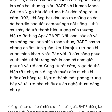
lập của hai thương hiệu BAPE và Human Made.
Cái tên Nigo bắt đầu được biết đến rộng rãi từ
năm 1993, khi ông bắt đầu tạo ra những chiếc
áo hoodie họa tiết camouflage nổi tiếng – thứ
sau này đã trở thành biểu tượng của thương
hiệu A Bathing Ape/ BAPE. Nổi loạn, sặc sỡ và
san bằng mọi ánh nhìn thách thức, BAPE nhanh
chóng chiếm lĩnh quận Ura-Harajuku trước khi
vươn mình khắp Nhật Bản với 19 cửa hàng phục
vụ thị hiếu thời trang mới lạ cho cả nam giới,
phụ nữ và trẻ em. Cũng từ rất sớm, Nigo đã thể
hiện rõ tình yêu với nghệ thuật của mình khi
biến cửa hàng tại Kyoto thành một phòng trưng
bày và tài trợ cho nhiều dự án nghệ thuật đáng
chú ý.
Không một ai có thể phủ nhận sự thành công của BAPE, không kẻ