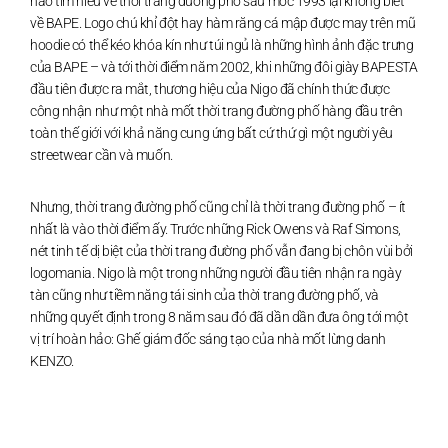
nào tìm hiểu về thời trang đường phố sau mốc 1993 lại không biết
về BAPE. Logo chú khỉ đột hay hàm răng cá mập được may trên mũ
hoodie có thể kéo khóa kín như túi ngủ là những hình ảnh đặc trưng
của BAPE – và tới thời điểm năm 2002, khi những đôi giày BAPESTA
đầu tiên được ra mắt, thương hiệu của Nigo đã chính thức được
công nhận như một nhà mốt thời trang đường phố hàng đầu trên
toàn thế giới với khả năng cung ứng bất cứ thứ gì một người yêu
streetwear cần và muốn.
Nhưng, thời trang đường phố cũng chỉ là thời trang đường phố – ít
nhất là vào thời điểm ấy. Trước những Rick Owens và Raf Simons,
nét tinh tế dị biệt của thời trang đường phố vẫn đang bị chôn vùi bởi
logomania. Nigo là một trong những người đầu tiên nhận ra ngày
tàn cũng như tiềm năng tái sinh của thời trang đường phố, và
những quyết định trong 8 năm sau đó đã dần dần đưa ông tới một
vị trí hoàn hảo: Ghế giám đốc sáng tạo của nhà mốt lừng danh
KENZO.