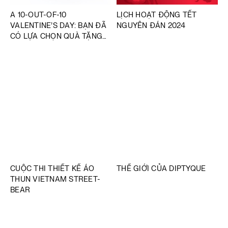
A 10-OUT-OF-10
LỊCH HOẠT ĐỘNG TẾT
VALENTINE’S DAY: BẠN ĐÃ
NGUYÊN ĐÁN 2024
CÓ LỰA CHỌN QUÀ TẶNG
CHO VALENTINE NÀY?
CUỘC THI THIẾT KẾ ÁO
THẾ GIỚI CỦA DIPTYQUE
THUN VIETNAM STREET-
BEAR