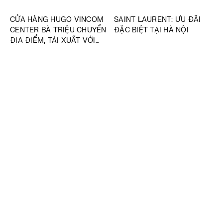
CỬA HÀNG HUGO VINCOM
SAINT LAURENT: ƯU ĐÃI
CENTER BÀ TRIỆU CHUYỂN
ĐẶC BIỆT TẠI HÀ NỘI
ĐỊA ĐIỂM, TÁI XUẤT VỚI
DIỆN MẠO MỚI ĐẦY SANG
TRỌNG
KỂ CHUYỆN TÌNH YÊU BẰNG
MUA SẮM OKAIDI NGAY VỚI
MÓN QUÀ LỄ TÌNH NHÂN
ƯU ĐÃI BACK-TO-KOOL!