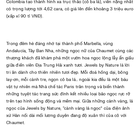
Colombia tạo thành hình xa trục thảo (cỏ ba lá), viên nặng nhất
có trọng lượng tới 4,62 cara, có giá lên đến khoảng 3 triệu euro
(xấp xỉ 90 tỉ VNĐ).
Trong đêm hè đáng nhớ tại thành phố Marbella, vùng
Andalucía, Tây Ban Nha, những ngọc nữ của Chaumet cùng các
thượng khách đã khám phá một vườn hoa ngọc lộng lẫy ẩn giấu
giữa điền viên Địa Trung Hải xanh tươi. Jewels by Nature là lời
tri ân dành cho thiên nhiên tươi đẹp. Mỗi đoá hồng dại, bông
lay-ơn, mỗi cành tre, ngọn cỏ ba lá… ngoài kia đều là một báu
vật tự nhiên mà Nhà chế tác Paris trân trọng và biến thành
những tuyệt tác trang sức đính kết nhiều loại bảo ngọc rực rỡ
trên tạo hình sống động và mềm mại. Giữa những cành vàng, lá
ngọc của Jewels by Nature, “cành vàng lá ngọc” của điện ảnh
xứ Hàn nối dài mối lương duyên đang độ xuân thì của cô với
Chaumet.