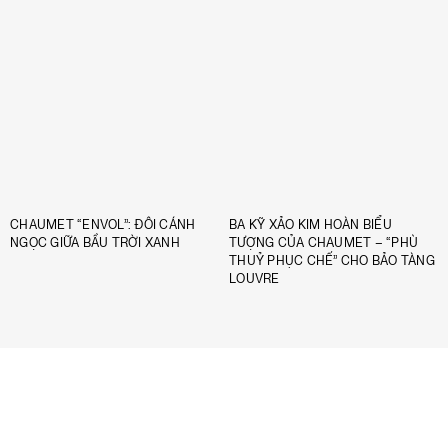
CHAUMET “ENVOL”: ĐÔI CÁNH
BA KỸ XẢO KIM HOÀN BIỂU
NGỌC GIỮA BẦU TRỜI XANH
TƯỢNG CỦA CHAUMET – “PHÙ
THUỶ PHỤC CHẾ” CHO BẢO TÀNG
LOUVRE