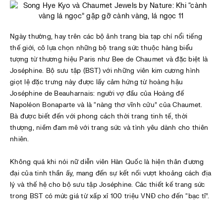
Ngày thường, hay trên các bộ ảnh trang bìa tạp chí nổi tiếng
thế giới, cô lựa chọn những bộ trang sức thuộc hàng biểu
tượng từ thương hiệu Paris như Bee de Chaumet và đặc biệt là
Joséphine. Bộ sưu tập (BST) với những viên kim cương hình
giọt lệ đặc trưng này được lấy cảm hứng từ hoàng hậu
Joséphine de Beauharnais: người vợ đầu của Hoàng đế
Napoléon Bonaparte và là “nàng thơ vĩnh cửu” của Chaumet.
Bà được biết đến với phong cách thời trang tinh tế, thời
thượng, niềm đam mê với trang sức và tình yêu dành cho thiên
nhiên.
Không quá khi nói nữ diễn viên Hàn Quốc là hiện thân đương
đại của tinh thần ấy, mang đến sự kết nối vượt khoảng cách địa
lý và thế hệ cho bộ sưu tập Joséphine.
Các thiết kế trang sức
trong BST có mức giá từ xấp xỉ 100 triệu VNĐ cho đến “bạc tỉ”.