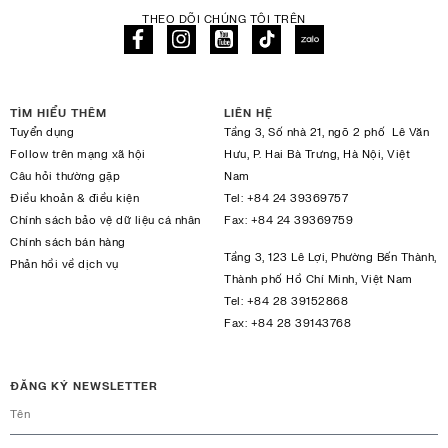
THEO DÕI CHÚNG TÔI TRÊN
TÌM HIỂU THÊM
LIÊN HỆ
Tuyển dụng
Tầng 3, Số nhà 21, ngõ 2 phố Lê Văn
Follow trên mạng xã hội
Hưu, P. Hai Bà Trưng, Hà Nội, Việt
Câu hỏi thường gặp
Nam
Điều khoản & điều kiện
Tel:
+84 24 39369757
Chính sách bảo vệ dữ liệu cá nhân
Fax:
+84 24 39369759
Chính sách bán hàng
Tầng 3, 123 Lê Lợi, Phường Bến Thành,
Phản hồi về dịch vụ
Thành phố Hồ Chí Minh, Việt Nam
Tel:
+84 28 39152868
Fax:
+84 28 39143768
ĐĂNG KÝ NEWSLETTER