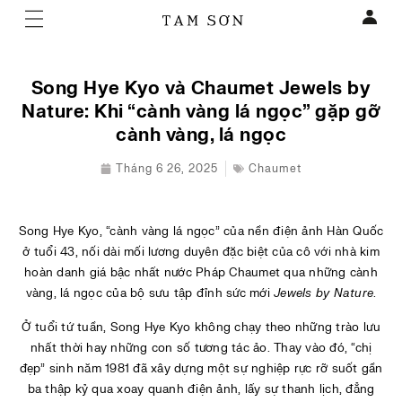
Song Hye Kyo và Chaumet Jewels by
Nature: Khi “cành vàng lá ngọc” gặp gỡ
cành vàng, lá ngọc
Tháng 6 26, 2025
Chaumet
Song Hye Kyo, “cành vàng lá ngọc” của nền điện ảnh Hàn Quốc
ở tuổi 43, nối dài mối lương duyên đặc biệt của cô với nhà kim
hoàn danh giá bậc nhất nước Pháp Chaumet qua những cành
vàng, lá ngọc của bộ sưu tập đỉnh sức mới
Jewels by Nature
.
Ở tuổi tứ tuần, Song Hye Kyo không chạy theo những trào lưu
nhất thời hay những con số tương tác ảo. Thay vào đó, “chị
đẹp” sinh năm 1981 đã xây dựng một sự nghiệp rực rỡ suốt gần
ba thập kỷ qua xoay quanh điện ảnh, lấy sự thanh lịch, đẳng