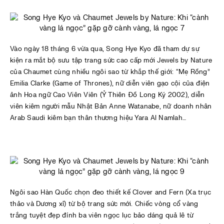
Vào ngày 18 tháng 6 vừa qua, Song Hye Kyo đã tham dự sự
kiện ra mắt bộ sưu tập trang sức cao cấp mới Jewels by Nature
của Chaumet cùng nhiều ngôi sao từ khắp thế giới: “Mẹ Rồng”
Emilia Clarke (Game of Thrones), nữ diễn viên gạo cội của điện
ảnh Hoa ngữ Cao Viên Viên (Ỷ Thiên Đồ Long Ký 2002), diễn
viên kiêm người mẫu Nhật Bản Anne Watanabe, nữ doanh nhân
Arab Saudi kiêm bạn thân thương hiệu Yara Al Namlah…
Ngôi sao Hàn Quốc chọn đeo thiết kế Clover and Fern (Xa trục
thảo và Dương xỉ) từ bộ trang sức mới. Chiếc vòng cổ vàng
trắng tuyệt đẹp đính ba viên ngọc lục bảo dáng quả lê từ