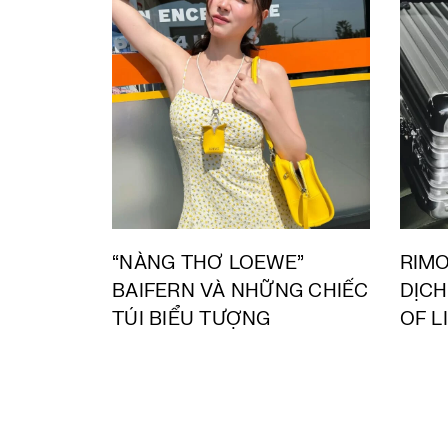
“NÀNG THƠ LOEWE”
RIMO
BAIFERN VÀ NHỮNG CHIẾC
DỊCH
TÚI BIỂU TƯỢNG
OF L
GẮN 
CHU
CÔN