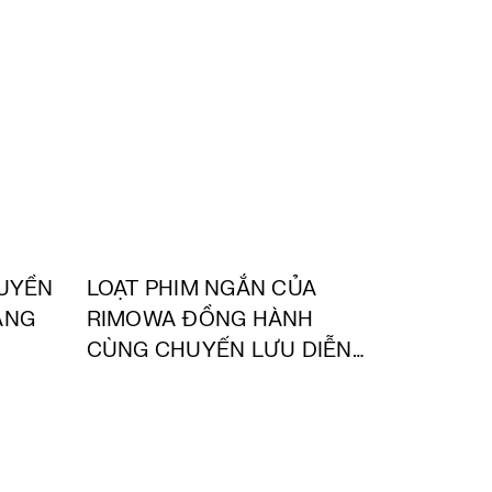
QUYỀN
LOẠT PHIM NGẮN CỦA
ĂNG
RIMOWA ĐỒNG HÀNH
CÙNG CHUYẾN LƯU DIỄN
CỦA HANS ZIMMER – NHÀ
SOẠN NHẠC TỪNG ĐOẠT
GIẢI OSCAR