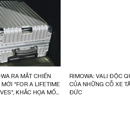
WA RA MẮT CHIẾN
RIMOWA: VALI ĐỘC 
 MỚI “FOR A LIFETIME
CỦA NHỮNG CỖ XE T
IVES”, KHẮC HỌA MỐI
ĐỨC
KẾT BỀN VỮNG GIỮA
YỂN ĐỘNG, THỦ
G VÀ MỤC ĐÍCH SỐNG