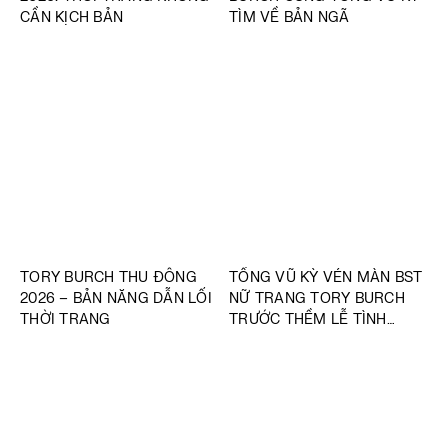
CẦN KỊCH BẢN
TÌM VỀ BẢN NGÃ
TORY BURCH THU ĐÔNG
TỐNG VŨ KỲ VÉN MÀN BST
2026 – BẢN NĂNG DẪN LỐI
NỮ TRANG TORY BURCH
THỜI TRANG
TRƯỚC THỀM LỄ TÌNH
NHÂN