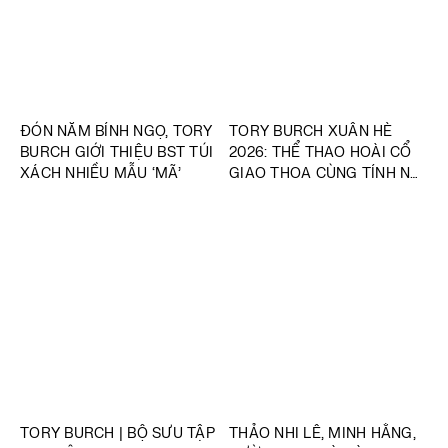
ĐÓN NĂM BÍNH NGỌ, TORY
TORY BURCH XUÂN HÈ
BURCH GIỚI THIỆU BST TÚI
2026: THỂ THAO HOÀI CỔ
XÁCH NHIỀU MẪU ‘MÃ’
GIAO THOA CÙNG TÍNH NỮ
HIỆN ĐẠI
TORY BURCH | BỘ SƯU TẬP
THẢO NHI LÊ, MINH HẰNG,