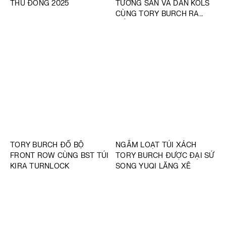
THU ĐÔNG 2025
TƯỜNG SAN VÀ DÀN KOLS
CÙNG TORY BURCH RA
MẮT BST CHỚM THU 2025
TORY BURCH ĐỔ BỘ
NGẮM LOẠT TÚI XÁCH
FRONT ROW CÙNG BST TÚI
TORY BURCH ĐƯỢC ĐẠI SỨ
KIRA TURNLOCK
SONG YUQI LĂNG XÊ