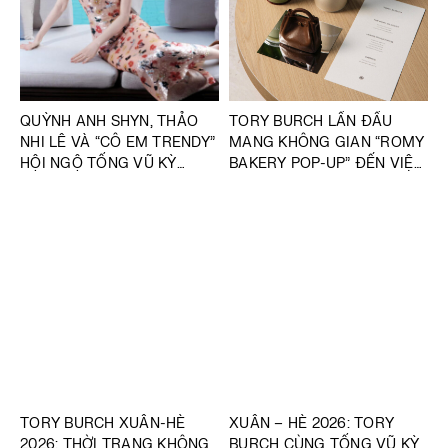
QUỲNH ANH SHYN, THẢO
TORY BURCH LẦN ĐẦU
NHI LÊ VÀ “CÔ EM TRENDY”
MANG KHÔNG GIAN “ROMY
HỘI NGỘ TỐNG VŨ KỲ
BAKERY POP-UP” ĐẾN VIỆT
TRONG SỰ KIỆN “SPLASH
NAM
CLUB”
TORY BURCH XUÂN-HÈ
XUÂN – HÈ 2026: TORY
2026: THỜI TRANG KHÔNG
BURCH CÙNG TỐNG VŨ KỲ