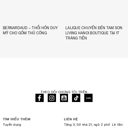
BERNARDAUD – THỔI HỒN DUY
LALIQUE CHUYỂN ĐẾN TAM SON
MỸ CHO GỐM THỦ CÔNG
LIVING HANOI BOUTIQUE TẠI 17
TRÀNG TIỀN
THEO DÕI CHÚNG TÔI TRÊN
TÌM HIỂU THÊM
LIÊN HỆ
Tuyển dụng
Tầng 3, Số nhà 21, ngõ 2 phố Lê Văn