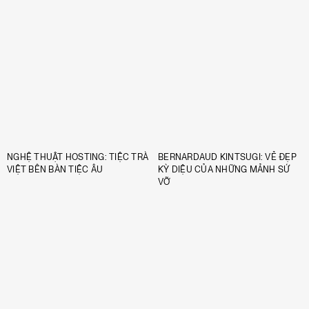
NGHỆ THUẬT HOSTING: TIỆC TRÀ
BERNARDAUD KINTSUGI: VẺ ĐẸP
VIỆT BÊN BÀN TIỆC ÂU
KỲ DIỆU CỦA NHỮNG MẢNH SỨ
VỠ